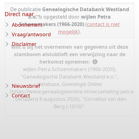
De publicatie
Genealogische Databank Westland
Direct naar ...
e.o.
is opgesteld door
wijlen Petra
Schoenmakers (1966-2020)
(
contact is niet
Abonnement
mogelijk
).
Vraag/antwoord
Disclaimer
Wilt u bij het overnemen van gegevens uit deze
stamboom alstublieft een verwijzing naar de
herkomst opnemen:
wijlen Petra Schoenmakers (1966-2020),
"Genealogische Databank Westland e.o.",
database,
Genealogie Online
Nieuwsbrief
(
https://www.genealogieonline.nl/verzameling-petra-
Contact
: benaderd 8 augustus 2026), "Cornelius van den
Berg (-1810)".