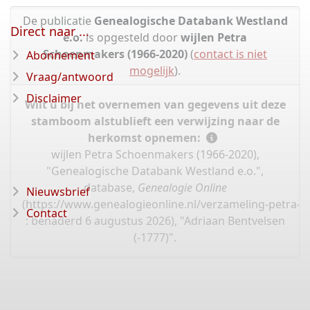
De publicatie
Genealogische Databank Westland
Direct naar ...
e.o.
is opgesteld door
wijlen Petra
Schoenmakers (1966-2020)
(
contact is niet
Abonnement
mogelijk
).
Vraag/antwoord
Disclaimer
Wilt u bij het overnemen van gegevens uit deze
stamboom alstublieft een verwijzing naar de
herkomst opnemen:
wijlen Petra Schoenmakers (1966-2020),
"Genealogische Databank Westland e.o.",
database,
Genealogie Online
Nieuwsbrief
(
https://www.genealogieonline.nl/verzameling-petra-
Contact
: benaderd 6 augustus 2026), "Adriaan Bentvelsen
(-1777)".