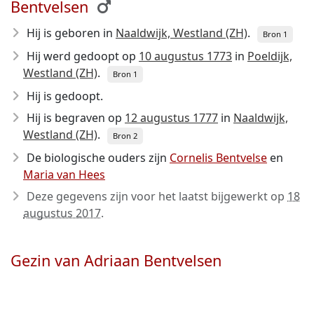
Bentvelsen
Hij is geboren in
Naaldwijk, Westland (ZH)
.
Bron 1
Hij werd gedoopt op
10 augustus 1773
in
Poeldijk,
Westland (ZH)
.
Bron 1
Hij is gedoopt.
Hij is begraven op
12 augustus 1777
in
Naaldwijk,
Westland (ZH)
.
Bron 2
De biologische ouders zijn
Cornelis Bentvelse
en
Maria van Hees
Deze gegevens zijn voor het laatst bijgewerkt op
18
augustus 2017
.
Gezin van Adriaan Bentvelsen