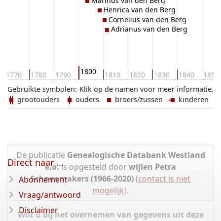
Marinus van den Berg
Henrica van den Berg
Cornelius van den Berg
Adrianus van den Berg
1800
1770
1780
1790
1810
1820
1830
1840
1850
Gebruikte symbolen:
Klik op de namen voor meer informatie.
grootouders
ouders
broers/zussen
kinderen
De publicatie
Genealogische Databank Westland
Direct naar ...
e.o.
is opgesteld door
wijlen Petra
Schoenmakers (1966-2020)
(
contact is niet
Abonnement
mogelijk
).
Vraag/antwoord
Disclaimer
Wilt u bij het overnemen van gegevens uit deze