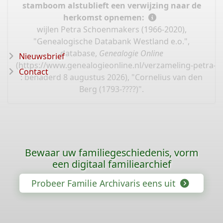
stamboom alstublieft een verwijzing naar de
herkomst opnemen:
wijlen Petra Schoenmakers (1966-2020),
"Genealogische Databank Westland e.o.",
database,
Genealogie Online
Nieuwsbrief
(
https://www.genealogieonline.nl/verzameling-petra-
Contact
: benaderd 8 augustus 2026), "Cornelius van den
Berg (1793-????)".
Bewaar uw familiegeschiedenis, vorm
een digitaal familiearchief
Probeer Familie Archivaris eens uit