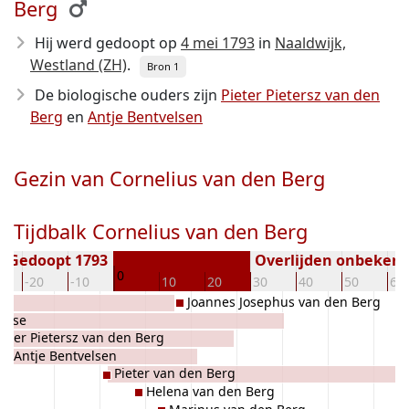
Berg
Hij werd gedoopt op
4 mei 1793
in
Naaldwijk,
Westland (ZH)
.
Bron 1
De biologische ouders zijn
Pieter Pietersz van den
Berg
en
Antje Bentvelsen
Gezin van Cornelius van den Berg
Tijdbalk Cornelius van den Berg
Gedoopt 1793
Overlijden onbeken
0
-20
-10
10
20
30
40
50
60
Joannes Josephus van den Berg
velse
ieter Pietersz van den Berg
Antje Bentvelsen
Pieter van den Berg
Helena van den Berg