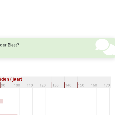
der Biest?
den ( jaar)
90
100
110
120
130
140
150
160
170