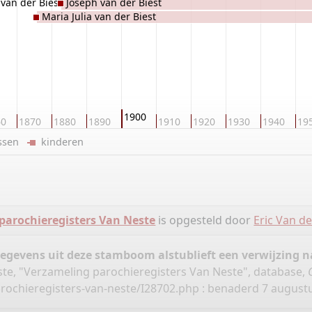
van der Biest
Joseph van der Biest
Maria Julia van der Biest
1900
60
1870
1880
1890
1910
1920
1930
1940
19
ussen
kinderen
parochieregisters Van Neste
is opgesteld door
Eric Van d
gegevens uit deze stamboom alstublieft een verwijzing
ste, "Verzameling parochieregisters Van Neste", database,
rochieregisters-van-neste/I28702.php
: benaderd 7 augustus