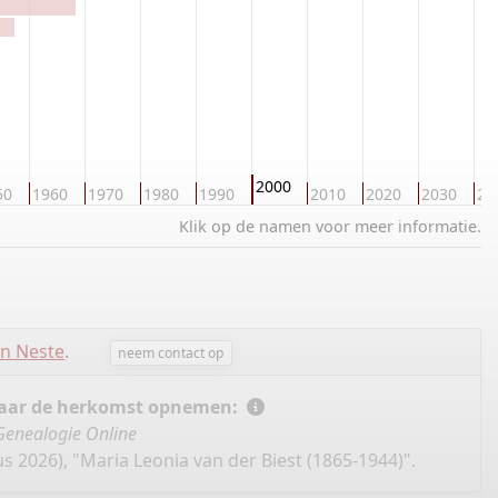
2000
50
1960
1970
1980
1990
2010
2020
2030
20
Klik op de namen voor meer informatie.
en Neste
.
neem contact op
 naar de herkomst opnemen:
Genealogie Online
 2026), "Maria Leonia van der Biest (1865-1944)".