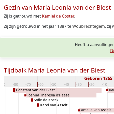
Gezin van Maria Leonia van der Biest
Zij is getrouwd met
Kamiel de Coster
.
Zij zijn getrouwd in het jaar 1887 te
Woubrechtegem
, zij
Heeft u aanvullingen
D
Tijdbalk Maria Leonia van der Biest
Geboren 1865
-90
-80
-70
-60
-50
-40
-30
-20
-10
Constant van der Biest
Ka
Joanna Theresia d'Haese
Sofie de Koeck
Karel van Asselt
Amelia van Asselt