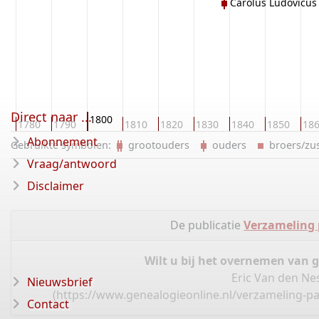
Carolus Ludovicus 
Direct naar ...
1800
0
1780
1790
1810
1820
1830
1840
1850
18
Abonnement
Gebruikte symbolen:
grootouders
ouders
broers/z
Vraag/antwoord
Disclaimer
De publicatie
Verzameling 
Wilt u bij het overnemen van 
Eric Van den Ne
Nieuwsbrief
(
https://www.genealogieonline.nl/verzameling-pa
Contact