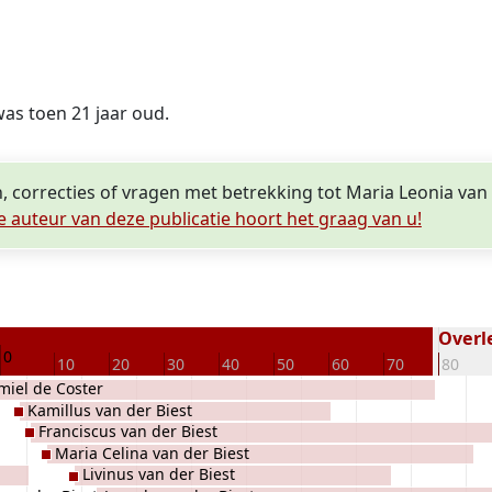
 was toen 21 jaar oud.
, correcties of vragen met betrekking tot Maria Leonia van 
e auteur van deze publicatie hoort het graag van u!
Overle
0
10
20
30
40
50
60
70
80
miel de Coster
Kamillus van der Biest
Franciscus van der Biest
Maria Celina van der Biest
Livinus van der Biest