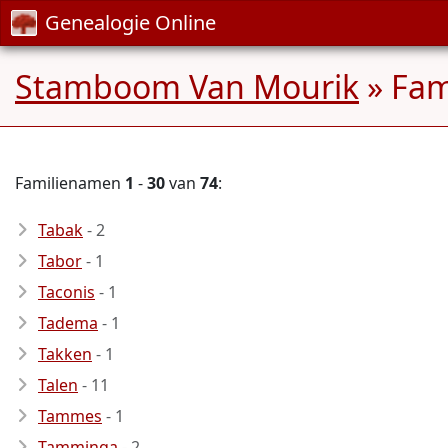
Genealogie Online
Stamboom Van Mourik
» Fam
Familienamen
1
-
30
van
74
:
Tabak
- 2
Tabor
- 1
Taconis
- 1
Tadema
- 1
Takken
- 1
Talen
- 11
Tammes
- 1
Tamminga
- 2