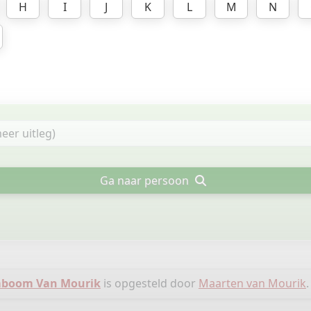
H
I
J
K
L
M
N
Ga naar persoon
boom Van Mourik
is opgesteld door
Maarten van Mourik
.