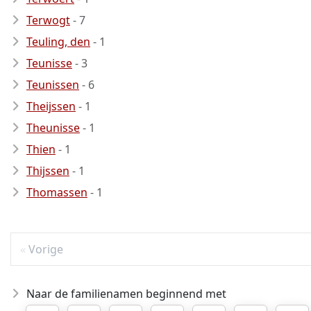
Terwogt
- 7
Teuling, den
- 1
Teunisse
- 3
Teunissen
- 6
Theijssen
- 1
Theunisse
- 1
Thien
- 1
Thijssen
- 1
Thomassen
- 1
Vorige
Naar de familienamen beginnend met