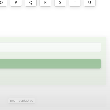
O
P
Q
R
S
T
U
neem contact op