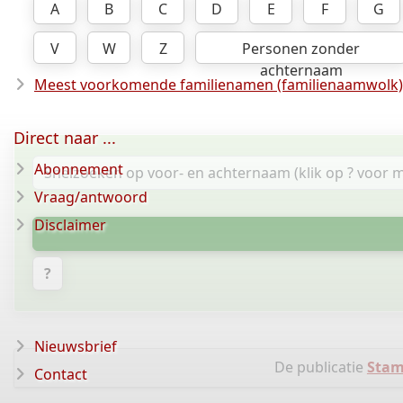
A
B
C
D
E
F
G
V
W
Z
Personen zonder
achternaam
Meest voorkomende familienamen (familienaamwolk)
Direct naar ...
Abonnement
Vraag/antwoord
Disclaimer
?
Nieuwsbrief
De publicatie
Stam
Contact