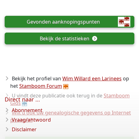
Gevonden aanknopingspunten
Bekijk de statistieken
Bekijk het profiel van
Wim Willard een Larinees
op
het
Stamboom Forum
U vindt deze publicatie ook terug in de
Stamboom
Direct naar ...
Gids
Abonnement
Wilt u ook uw genealogische gegevens op Internet
Vraag/antwoord
plaatsen?
Disclaimer