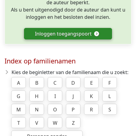
de auteur beperkt.
Als u bent uitgenodigd door de auteur dan kunt u
inloggen en het besloten deel inzien.
Inloggen toegangspoort
Index op familienamen
Kies de beginletter van de familienaam die u zoekt:
A
B
C
D
E
F
G
H
I
J
K
L
M
N
O
P
R
S
T
V
W
Z