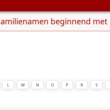
Familienamen beginnend met
L
M
N
O
P
R
S