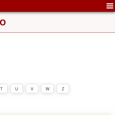
O
T
U
V
W
Z