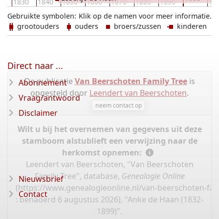
20
1830
1840
1850
1860
1870
1880
1890
19
Gebruikte symbolen:
Klik op de namen voor meer informatie.
grootouders
ouders
broers/zussen
kinderen
Direct naar ...
De publicatie
Van Beerschoten Family Tree
is
Abonnement
opgesteld door
Leendert van Beerschoten
.
Vraag/antwoord
neem contact op
Disclaimer
Wilt u bij het overnemen van gegevens uit deze
stamboom alstublieft een verwijzing naar de
herkomst opnemen:
Leendert van Beerschoten, "Van Beerschoten
Family Tree", database,
Genealogie Online
Nieuwsbrief
(
https://www.genealogieonline.nl/van-beerschoten-fam
Contact
: benaderd 6 augustus 2026), "Anke de Haan (1832-
1899)".