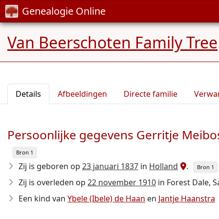
Genealogie Online
Van Beerschoten Family Tree
Details
Afbeeldingen
Directe familie
Verwa
Persoonlijke gegevens Gerritje Meibo
Bron 1
Zij is geboren op
23 januari 1837
in
Holland
.
Bron 1
Zij is overleden op
22 november 1910
in Forest Dale, S
Een kind van
Ybele (Ibele) de Haan
en
Jantje Haanstra