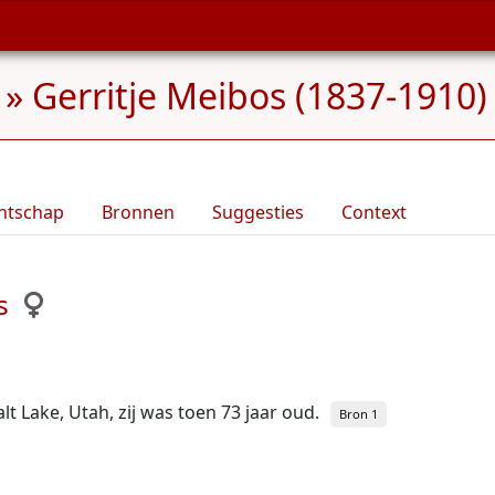
»
Gerritje Meibos (1837-1910)
ntschap
Bronnen
Suggesties
Context
s
alt Lake, Utah, zij was toen 73 jaar oud.
Bron 1