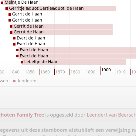
Meintje De Haan
Gerritje &quot;Gertie&quot; de Haan
Gerrit de Haan
Gerrit de Haan
Gerrit de Haan
Gerrit de Haan
Evert de Haan
Evert de Haan
Evert de Haan
Evert de Haan
Lebeltje de Haan
1900
30
1840
1850
1860
1870
1880
1890
1910
19
ussen
kinderen
choten Family Tree
is opgesteld door
Leendert van Beersc
gegevens uit deze stamboom alstublieft een verwijzing