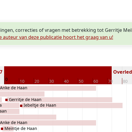
lingen, correcties of vragen met betrekking tot Gerritje Me
e auteur van deze publicatie hoort het graag van u!
37
Overlede
0
10
20
30
40
50
60
70
80
Anke de Haan
Gerritje de Haan
a
Iebeltje de Haan
Haan
Anke de Haan
Meintje de Haan