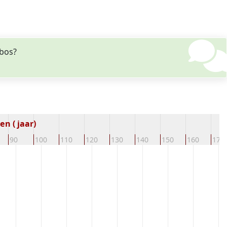
ibos?
n ( jaar)
90
100
110
120
130
140
150
160
170