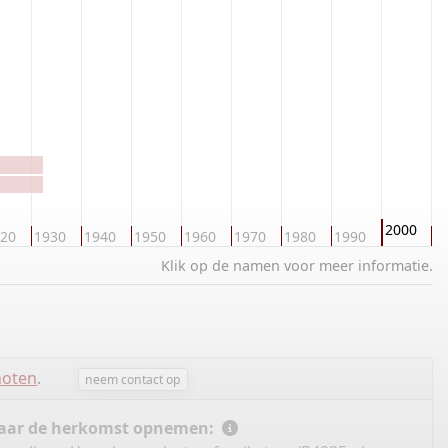
2000
20
1930
1940
1950
1960
1970
1980
1990
2
Klik op de namen voor meer informatie.
hoten
.
neem contact op
 naar de herkomst opnemen: