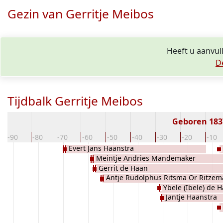
Gezin van Gerritje Meibos
Heeft u aanvul
D
Tijdbalk Gerritje Meibos
Geboren 18
-90
-80
-70
-60
-50
-40
-30
-20
-10
Evert Jans Haanstra
Meintje Andries Mandemaker
Gerrit de Haan
Antje Rudolphus Ritsma Or Ritzem
Ybele (Ibele) de 
Jantje Haanstra