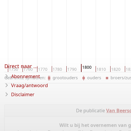
Direct naar ...
1800
40
1750
1760
1770
1780
1790
1810
1820
18
Abonnement
Gebruikte symbolen:
grootouders
ouders
broers/z
Vraag/antwoord
Disclaimer
De publicatie
Van Beers
Wilt u bij het overnemen van 