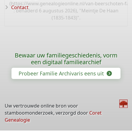
(
https://www.genealogieonline.nl/van-beerschoten-fam
Contact
: benaderd 6 augustus 2026), "Meintje De Haan
(1835-1843)".
Bewaar uw familiegeschiedenis, vorm
een digitaal familiearchief
Probeer Familie Archivaris eens uit
Uw vertrouwde online bron voor
stamboomonderzoek, verzorgd door
Coret
Genealogie