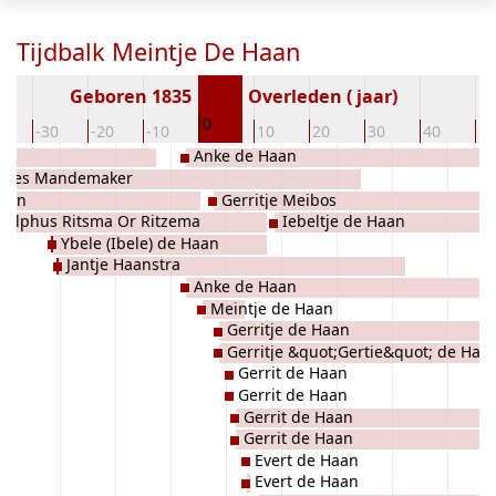
Tijdbalk Meintje De Haan
Geboren 1835
Overleden ( jaar)
0
0
-30
-20
-10
10
20
30
40
50
Anke de Haan
dries Mandemaker
Haan
Gerritje Meibos
dolphus Ritsma Or Ritzema
Iebeltje de Haan
Ybele (Ibele) de Haan
Jantje Haanstra
Anke de Haan
Meintje de Haan
Gerritje de Haan
Gerritje &quot;Gertie&quot; de Haa
Gerrit de Haan
Gerrit de Haan
Gerrit de Haan
Gerrit de Haan
Evert de Haan
Evert de Haan