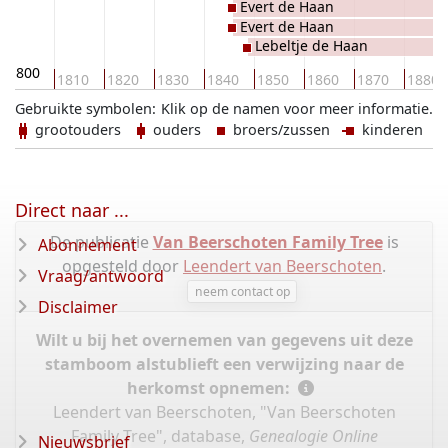
Evert de Haan
Evert de Haan
Lebeltje de Haan
1800
1810
1820
1830
1840
1850
1860
1870
1880
Gebruikte symbolen:
Klik op de namen voor meer informatie.
grootouders
ouders
broers/zussen
kinderen
Direct naar ...
De publicatie
Van Beerschoten Family Tree
is
Abonnement
opgesteld door
Leendert van Beerschoten
.
Vraag/antwoord
neem contact op
Disclaimer
Wilt u bij het overnemen van gegevens uit deze
stamboom alstublieft een verwijzing naar de
herkomst opnemen:
Leendert van Beerschoten, "Van Beerschoten
Family Tree", database,
Genealogie Online
Nieuwsbrief