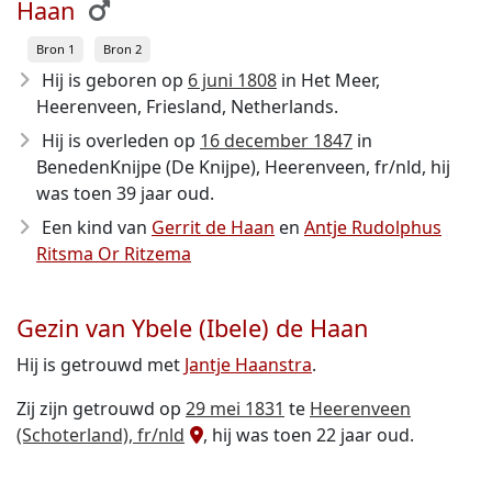
Haan
Bron 1
Bron 2
Hij is geboren op
6 juni 1808
in Het Meer,
Heerenveen, Friesland, Netherlands.
Hij is overleden op
16 december 1847
in
BenedenKnijpe (De Knijpe), Heerenveen, fr/nld, hij
was toen 39 jaar oud.
Een kind van
Gerrit de Haan
en
Antje Rudolphus
Ritsma Or Ritzema
Gezin van Ybele (Ibele) de Haan
Hij is getrouwd met
Jantje Haanstra
.
Zij zijn getrouwd op
29 mei 1831
te
Heerenveen
(Schoterland), fr/nld
, hij was toen 22 jaar oud.