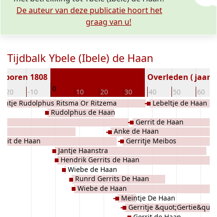
De auteur van deze publicatie hoort het
graag van u!
Tijdbalk Ybele (Ibele) de Haan
eboren 1808
Overleden ( jaar)
0
-20
-10
10
20
30
40
50
60
Antje Rudolphus Ritsma Or Ritzema
Lebeltje de Haan
Rudolphus de Haan
Gerrit de Haan
k
Anke de Haan
rrit de Haan
Gerritje Meibos
Jantje Haanstra
Hendrik Gerrits de Haan
Wiebe de Haan
Runrd Gerrits De Haan
Wiebe de Haan
Meintje De Haan
Gerritje &quot;Gertie&quot
Gerrit de Haan