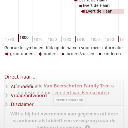
Evert de Haan
Evert de Haan
1800
1790
1810
1820
1830
1840
1850
1860
187
Gebruikte symbolen:
Klik op de namen voor meer informatie.
grootouders
ouders
broers/zussen
kinderen
Direct naar ...
De publicatie
Van Beerschoten Family Tree
is
Abonnement
opgesteld door
Leendert van Beerschoten
.
Vraag/antwoord
neem contact op
Disclaimer
Wilt u bij het overnemen van gegevens uit deze
stamboom alstublieft een verwijzing naar de
herkomst opnemen: