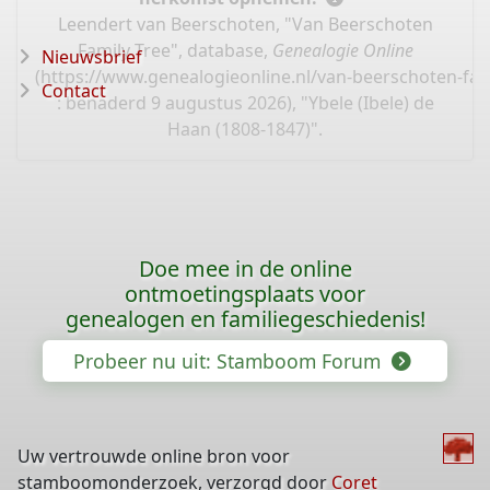
Leendert van Beerschoten, "Van Beerschoten
Family Tree", database,
Genealogie Online
Nieuwsbrief
(
https://www.genealogieonline.nl/van-beerschoten-fam
Contact
: benaderd 9 augustus 2026), "Ybele (Ibele) de
Haan (1808-1847)".
Doe mee in de online
ontmoetingsplaats voor
genealogen en familiegeschiedenis!
Probeer nu uit: Stamboom Forum
Uw vertrouwde online bron voor
stamboomonderzoek, verzorgd door
Coret