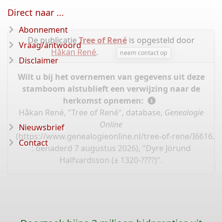
Direct naar ...
Abonnement
De publicatie
Tree of René
is opgesteld door
Vraag/antwoord
Håkan René
.
neem contact op
Disclaimer
Wilt u bij het overnemen van gegevens uit deze
stamboom alstublieft een verwijzing naar de
herkomst opnemen:
Håkan René, "Tree of René", database,
Genealogie
Online
Nieuwsbrief
(
https://www.genealogieonline.nl/tree-of-rene/I6616.p
Contact
: benaderd 7 augustus 2026), "Dyre Jörund
Halfvardsson (± 1320-????)".