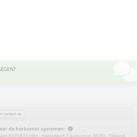
WAEGEN?
m contact op
 naar de herkomst opnemen:
hers/I271822.php
: benaderd 7 augustus 2026), "Désiré