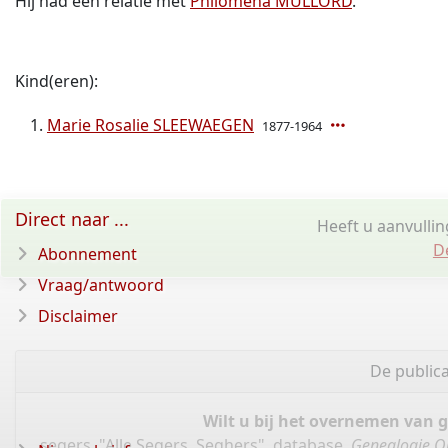
Hij had een relatie met
Philomena MULLORD
.
Kind(eren):
Marie Rosalie SLEEWAEGEN
1877-1964
Direct naar ...
Heeft u aanvulli
D
Abonnement
Vraag/antwoord
Disclaimer
De public
Wilt u bij het overnemen van 
segers, "Alle Segers, Seghers", database,
Genealogie O