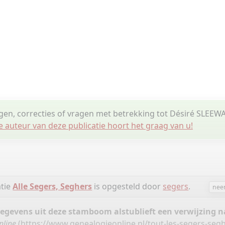
ngen, correcties of vragen met betrekking tot Désiré SLEE
e auteur van deze publicatie hoort het graag van u!
atie
Alle Segers, Seghers
is opgesteld door
segers
.
nee
gegevens uit deze stamboom alstublieft een verwijzing
nline
(
https://www.genealogieonline.nl/tout-les-segers-seg