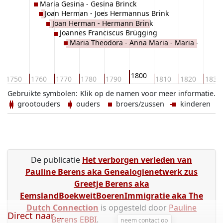
Maria Gesina - Gesina Brinck
Joan Herman - Joes Hermannus Brink
Joan Herman - Hermann Brink
Joannes Franciscus Brügging
Maria Theodora - Anna Maria - Maria -
Theodora Brink
1800
1750
1760
1770
1780
1790
1810
1820
1830
Gebruikte symbolen:
Klik op de namen voor meer informatie.
grootouders
ouders
broers/zussen
kinderen
De publicatie
Het verborgen verleden van
Pauline Berens aka Genealogienetwerk zus
Greetje Berens aka
EemslandBoekweitBoerenImmigratie aka The
Dutch Connection
is opgesteld door
Pauline
Direct naar ...
Berens EBBI
.
neem contact op