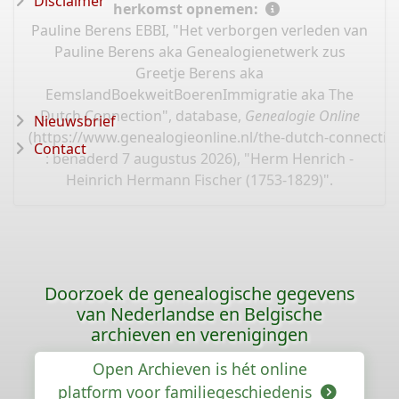
Disclaimer
herkomst opnemen:
Pauline Berens EBBI, "Het verborgen verleden van
Pauline Berens aka Genealogienetwerk zus
Greetje Berens aka
EemslandBoekweitBoerenImmigratie aka The
Dutch Connection", database,
Genealogie Online
Nieuwsbrief
(
https://www.genealogieonline.nl/the-dutch-connectio
Contact
: benaderd 7 augustus 2026), "Herm Henrich -
Heinrich Hermann Fischer (1753-1829)".
Doorzoek de genealogische gegevens
van Nederlandse en Belgische
archieven en verenigingen
Open Archieven is hét online
platform voor familiegeschiedenis