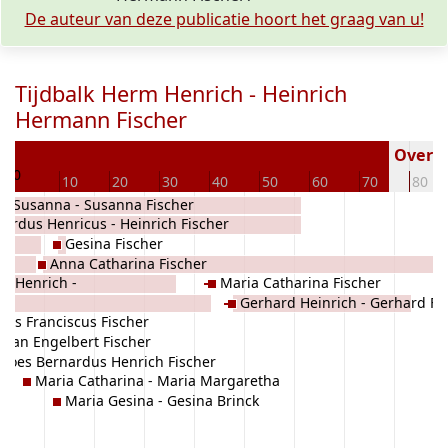
De auteur van deze publicatie hoort het graag van u!
Tijdbalk Herm Henrich - Heinrich
Hermann Fischer
3
Overled
0
10
20
30
40
50
60
70
80
a Susanna - Susanna Fischer
rardus Henricus - Heinrich Fischer
Gesina Fischer
Anna Catharina Fischer
d Henrich -
Maria Catharina Fischer
es
Gerhard Heinrich - Gerhard Fi
Joes Franciscus Fischer
Joan Engelbert Fischer
Joes Bernardus Henrich Fischer
Maria Catharina - Maria Margaretha
Maria Gesina - Gesina Brinck
Fischer