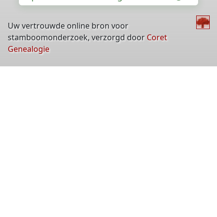
Uw vertrouwde online bron voor
stamboomonderzoek, verzorgd door
Coret
Genealogie