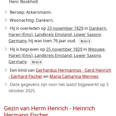
Henr. Bookholt
Beroep: Ackersmann.
Woonachtig: Dankern.
Hij is overleden op
23 november 1829
in
Dankern,
Haren (Ems), Landkreis Emsland, Lower Saxony,
Germany
, hij was toen 76 jaar oud.
Bron 3
Hij is begraven op
25 november 1829
in
Wesuwe,
Haren (Ems), Landkreis Emsland, Lower Saxony,
Germany
.
Bron 4
Een kind van
Gerhardus Hermannus - Gerd Henrich
- Gerhard Fischer
en
Maria Catharina Wermes
Deze gegevens zijn voor het laatst bijgewerkt op
3
oktober 2025
.
Gezin van Herm Henrich - Heinrich
Hermann Fischer