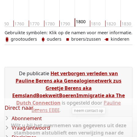
1800
1750
1760
1770
1780
1790
1810
1820
1830
Gebruikte symbolen:
Klik op de namen voor meer informatie.
grootouders
ouders
broers/zussen
kinderen
De publicatie
Het verborgen verleden van
Pauline Berens aka Genealogienetwerk zus
Greetje Berens aka
EemslandBoekweitBoerenImmigratie aka The
Dutch Connection
is opgesteld door
Pauline
Direct naar ...
Berens EBBI
.
neem contact op
Abonnement
Wilt u bij het overnemen van gegevens uit deze
Vraag/antwoord
stamboom alstublieft een verwijzing naar de