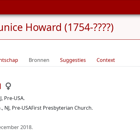
unice Howard (1754-????)
ntschap
Bronnen
Suggesties
Context
d
J, Pre-USA.
, NJ, Pre-USAFirst Presbyterian Church.
ecember 2018
.