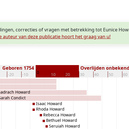
lingen, correcties of vragen met betrekking tot Eunice Ho
e auteur van deze publicatie hoort het graag van u!
Geboren 1754
Overlijden onbeken
0
-20
-10
10
20
30
40
50
60
hadrach Howard
Sarah Condict
Isaac Howard
Rhoda Howard
Rebecca Howard
Bethuel Howard
Seruiah Howard