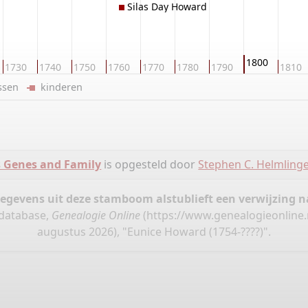
Silas Day Howard
1800
1730
1740
1750
1760
1770
1780
1790
1810
ussen
kinderen
s Genes and Family
is opgesteld door
Stephen C. Helmlinge
gegevens uit deze stamboom alstublieft een verwijzing
 database,
Genealogie Online
(
https://www.genealogieonline.
augustus 2026), "Eunice Howard (1754-????)".