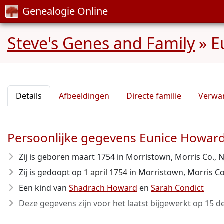
Genealogie Online
Steve's Genes and Family
»
E
Details
Afbeeldingen
Directe familie
Verwa
Persoonlijke gegevens Eunice Howar
Zij is geboren maart 1754
in Morristown, Morris Co., N
Zij is gedoopt op
1 april 1754
in Morristown, Morris Co.
Een kind van
Shadrach Howard
en
Sarah Condict
Deze gegevens zijn voor het laatst bijgewerkt op
15 d