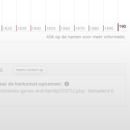
1900
1820
1830
1840
1850
1860
1870
1880
1890
Klik op de namen voor meer informatie.
r
.
neem contact op
 naar de herkomst opnemen:
nl/steves-genes-and-family/I10712.php
: benaderd 6