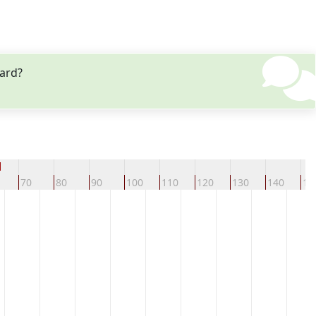
ward?
d
70
80
90
100
110
120
130
140
15