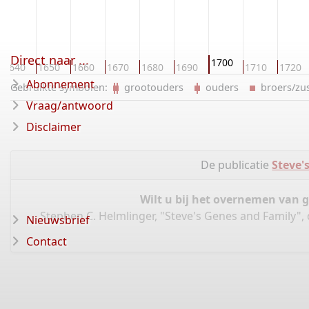
Direct naar ...
1700
1640
1650
1660
1670
1680
1690
1710
1720
Abonnement
Gebruikte symbolen:
grootouders
ouders
broers/z
Vraag/antwoord
Disclaimer
De publicatie
Steve'
Wilt u bij het overnemen van 
Stephen C. Helmlinger, "Steve's Genes and Family",
Nieuwsbrief
Contact