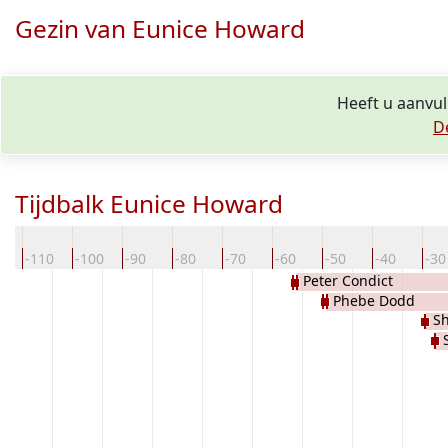
Gezin van Eunice Howard
Heeft u aanvul
D
Tijdbalk Eunice Howard
0
-110
-100
-90
-80
-70
-60
-50
-40
-30
Peter Condict
Phebe Dodd
S