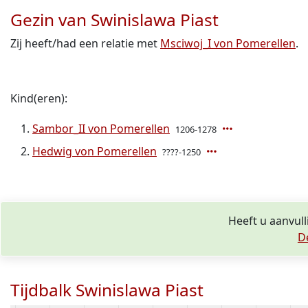
Gezin van Swinislawa Piast
Zij heeft/had een relatie met
Msciwoj_I von Pomerellen
.
Kind(eren):
Sambor_II von Pomerellen
1206-1278
Hedwig von Pomerellen
????-1250
Heeft u aanvull
D
Tijdbalk Swinislawa Piast