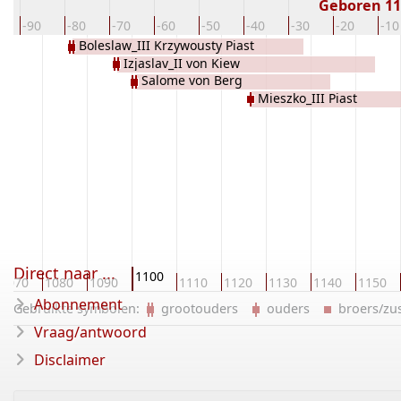
Geboren 1
0
-90
-80
-70
-60
-50
-40
-30
-20
-10
Boleslaw_III Krzywousty Piast
Izjaslav_II von Kiew
Salome von Berg
Mieszko_III Piast
Direct naar ...
1100
1070
1080
1090
1110
1120
1130
1140
1150
Abonnement
Gebruikte symbolen:
grootouders
ouders
broers/z
Vraag/antwoord
Disclaimer