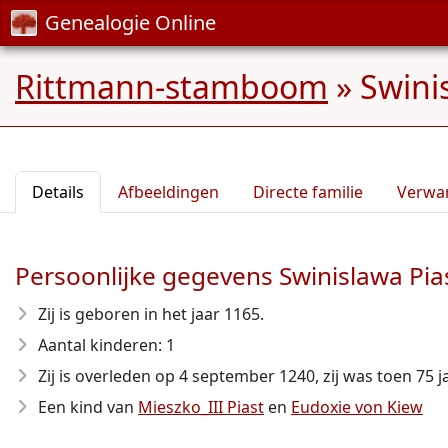
Genealogie Online
Rittmann-stamboom
»
Swini
Details
Afbeeldingen
Directe familie
Verwa
Persoonlijke gegevens Swinislawa Pia
Zij is geboren in het jaar 1165
.
Aantal kinderen: 1
Zij is overleden op 4 september 1240
, zij was toen 75 
Een kind van
Mieszko_III Piast
en
Eudoxie von Kiew