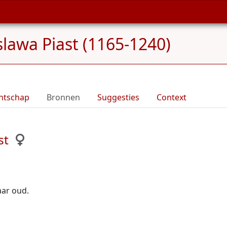
slawa Piast (1165-1240)
ntschap
Bronnen
Suggesties
Context
st
jaar oud.