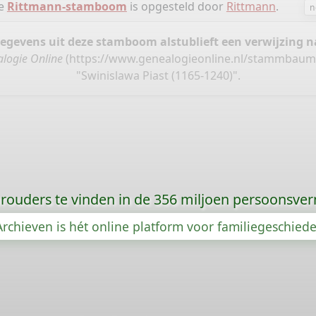
ie
Rittmann-stamboom
is opgesteld door
Rittmann
.
n
gegevens uit deze stamboom alstublieft een verwijzing
logie Online
(
https://www.genealogieonline.nl/stammbaum
"Swinislawa Piast (1165-1240)".
orouders te vinden in de 356 miljoen persoonsve
rchieven is hét online platform voor familiegeschied