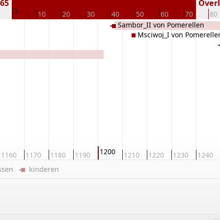
165
Overl
0
10
20
30
40
50
60
70
80
Sambor_II von Pomerellen
Msciwoj_I von Pomerelle
1200
1160
1170
1180
1190
1210
1220
1230
1240
ussen
kinderen