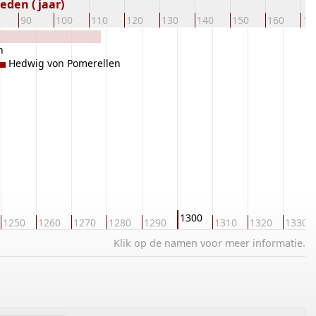
eden ( jaar)
90
100
110
120
130
140
150
160
17
n
Hedwig von Pomerellen
1300
1250
1260
1270
1280
1290
1310
1320
1330
Klik op de namen voor meer informatie.