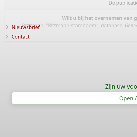
De publicat
Wilt u bij het overnemen van 
Rittmann, "Rittmann-stamboom", database,
Genea
Nieuwsbrief
Contact
Zijn uw vo
Open A