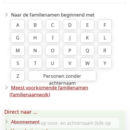
Naar de familienamen beginnend met
A
B
C
D
E
F
G
H
I
J
K
L
M
N
O
P
Q
R
S
T
U
V
W
Y
Z
Personen zonder
achternaam
Meest voorkomende familienamen
(familienaamwolk)
Direct naar ...
Abonnement