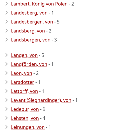
Lambert, König von Polen
- 2
Landesberg, von
- 1
Landesbergen, von
- 5
Landsberg, von
- 2
Landsbergen, von
- 3
Langen, von
- 5
Langförden, von
- 1
Laon, von
- 2
Larsdotter
- 1
Lattorff, von
- 1
Lavant (Sieghardinger), von
- 1
Ledebur, von
- 9
Lehsten, von
- 4
Leinungen, von
- 1