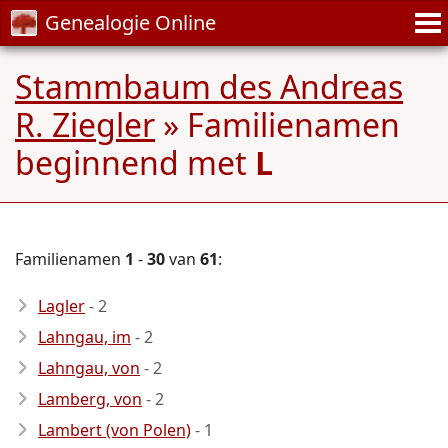
Genealogie Online
Stammbaum des Andreas
R. Ziegler
» Familienamen
beginnend met
L
Familienamen
1
-
30
van
61
:
- 2
Lahngau, im
- 2
Lahngau, von
- 2
Lamberg, von
- 2
Lambert (von Polen)
- 1