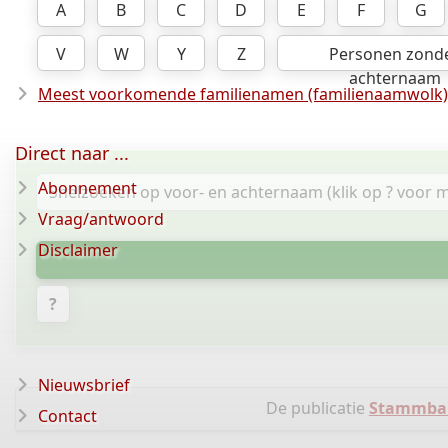
A
B
C
D
E
F
G
V
W
Y
Z
Personen zond
achternaam
Meest voorkomende familienamen (familienaamwolk)
Direct naar ...
Abonnement
Vraag/antwoord
Disclaimer
?
Nieuwsbrief
De publicatie
Stammbau
Contact