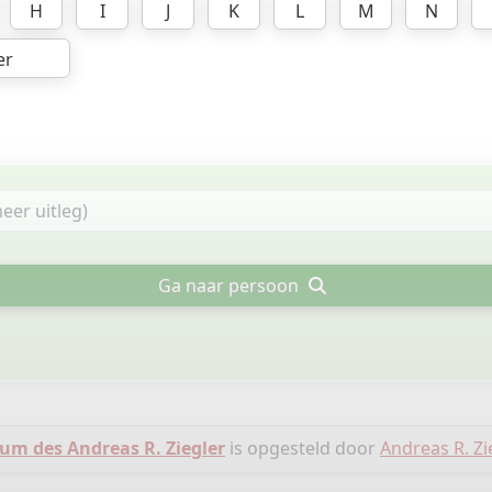
H
I
J
K
L
M
N
er
Ga naar persoon
m des Andreas R. Ziegler
is opgesteld door
Andreas R. Zi