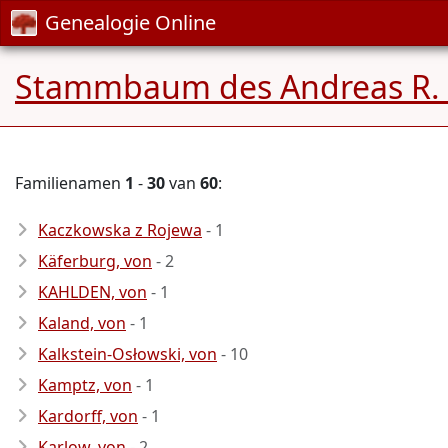
Genealogie Online
Stammbaum des Andreas R. 
Familienamen
1
-
30
van
60
:
Kaczkowska z Rojewa
- 1
Käferburg, von
- 2
KAHLDEN, von
- 1
Kaland, von
- 1
Kalkstein-Osłowski, von
- 10
Kamptz, von
- 1
Kardorff, von
- 1
Karlow, von
- 2