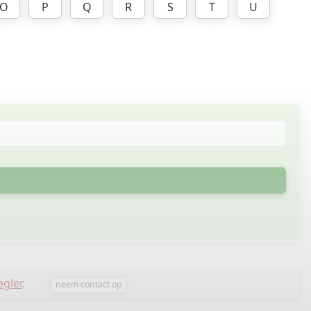
O
P
Q
R
S
T
U
egler
.
neem contact op