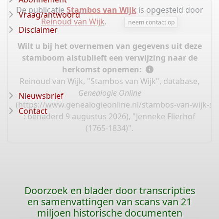
De publicatie
Stambos van Wijk
is opgesteld door
Vraag/antwoord
Reinoud van Wijk
.
neem contact op
Disclaimer
Wilt u bij het overnemen van gegevens uit deze
stamboom alstublieft een verwijzing naar de
herkomst opnemen:
Reinoud van Wijk, "Stambos van Wijk", database,
Genealogie Online
Nieuwsbrief
(
https://www.genealogieonline.nl/stambos-van-wijk-s
Contact
: benaderd 9 augustus 2026), "Jenneke Flierhof
(1765-1834)".
Doorzoek en blader door transcripties
en samenvattingen van scans van 21
miljoen historische documenten