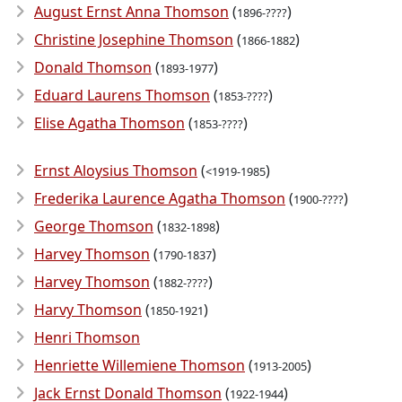
August Ernst Anna Thomson
(
)
1896-????
Christine Josephine Thomson
(
)
1866-1882
Donald Thomson
(
)
1893-1977
Eduard Laurens Thomson
(
)
1853-????
Elise Agatha Thomson
(
)
1853-????
Ernst Aloysius Thomson
(
)
<1919-1985
Frederika Laurence Agatha Thomson
(
)
1900-????
George Thomson
(
)
1832-1898
Harvey Thomson
(
)
1790-1837
Harvey Thomson
(
)
1882-????
Harvy Thomson
(
)
1850-1921
Henri Thomson
Henriette Willemiene Thomson
(
)
1913-2005
Jack Ernst Donald Thomson
(
)
1922-1944