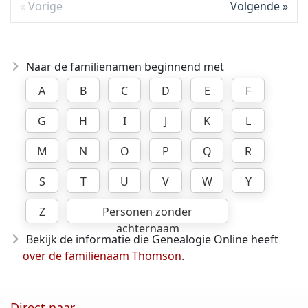
Vorige
Volgende
Naar de familienamen beginnend met
A
B
C
D
E
F
G
H
I
J
K
L
M
N
O
P
Q
R
S
T
U
V
W
Y
Z
Personen zonder
achternaam
Bekijk de informatie die Genealogie Online heeft
over de familienaam Thomson
.
Direct naar ...