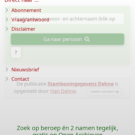
Abonnement
Vraag/antwoord
Disclaimer
Ga naar persoon
?
Nieuwsbrief
Contact
De publicatie
Stamboomgegevens Dehne
is
opgesteld door
Han Dehne
.
neem contact op
Zoek op beroep én 2 namen tegelijk,
gratis op Open Archieven