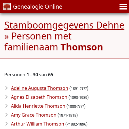
Genealogie Online
Stamboomgegevens Dehne
» Personen met
familienaam
Thomson
Personen
1
-
30
van
65
:
Adeline Augusta Thomson
(
)
1891-????
Agnes Elisabeth Thomson
(
)
1898-1989
Alida Henriette Thomson
(
)
1888-????
Amy Grace Thomson
(
)
1871-1919
Arthur William Thomson
(
)
<1882-1896