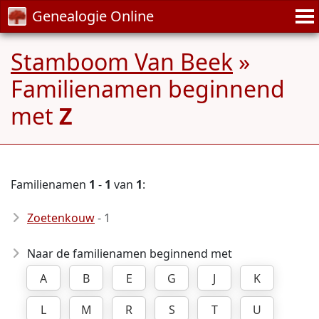
Genealogie Online
Stamboom Van Beek
»
Familienamen beginnend
met
Z
Familienamen
1
-
1
van
1
:
Zoetenkouw
- 1
Naar de familienamen beginnend met
A
B
E
G
J
K
L
M
R
S
T
U