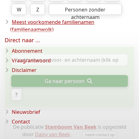
W
Z
Personen zonder
achternaam
Meest voorkomende familienamen
(familienaamwolk)
Direct naar ...
Abonnement
Vraag/antwoord
Disclaimer
Ga naar persoon
?
Nieuwsbrief
Contact
De publicatie
Stamboom Van Beek
is opgesteld
door
Daisy van Beek
.
neem contact op