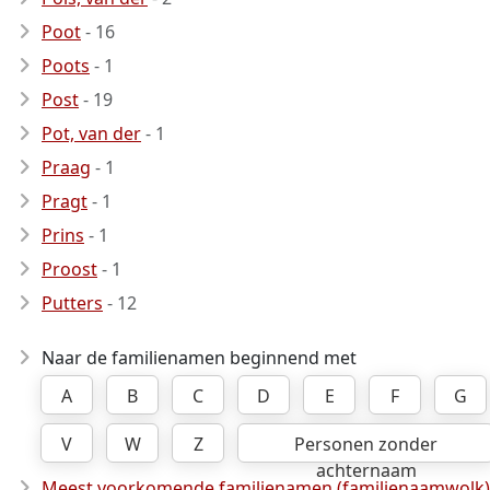
Poot
- 16
Poots
- 1
Post
- 19
Pot, van der
- 1
Praag
- 1
Pragt
- 1
Prins
- 1
Proost
- 1
Putters
- 12
Naar de familienamen beginnend met
A
B
C
D
E
F
G
V
W
Z
Personen zonder
achternaam
Meest voorkomende familienamen (familienaamwolk)