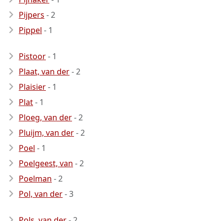
Pijpers
- 2
Pippel
- 1
Pistoor
- 1
Plaat, van der
- 2
Plaisier
- 1
Plat
- 1
Ploeg, van der
- 2
Pluijm, van der
- 2
Poel
- 1
Poelgeest, van
- 2
Poelman
- 2
Pol, van der
- 3
Pols, van der
- 2