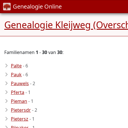
Genealogie Online
Genealogie Kleijweg (Oversch
Familienamen
1
-
30
van
30
:
Palte
- 6
Pauk
- 6
Pauwels
- 2
Pferta
- 1
Pieman
- 1
Pietersdr
- 2
Pietersz
- 1
Pijnaker
- 1