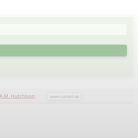
 A.M. Hutchison
.
neem contact op