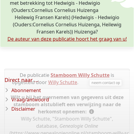
met betrekking tot Hedwigis - Hedwigio
(Ouders:Cornelius Cornelius Huizenga
Heilewig Fransen Karels) (Hedwigis - Hedwigio
(Ouders:Cornelius Cornelius Huizenga, Heilewig
Fransen Karels)) Huizenga?
De auteur van deze publicatie hoort het graag van u!
De publicatie
Stamboom Willy Schutte
is
Direct naar ...
opgesteld door
Willy Schutte
.
neem contact op
Abonnement
Wilt u bij het overnemen van gegevens uit deze
Vraag/antwoord
stamboom alstublieft een verwijzing naar de
Disclaimer
herkomst opnemen:
Willy Schutte, "Stamboom Willy Schutte",
database,
Genealogie Online
(
https://www.genealogieonline.nl/stamboom-willy-sch