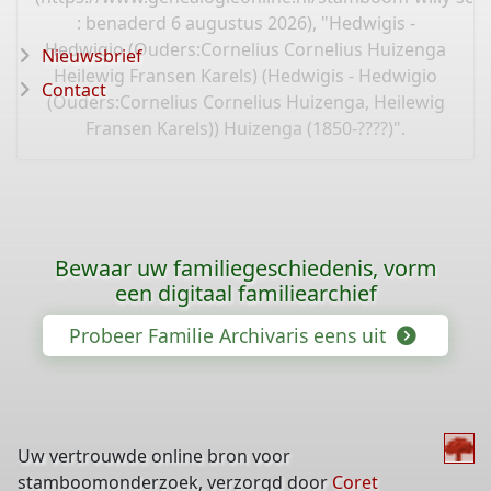
: benaderd 6 augustus 2026), "Hedwigis -
Hedwigio (Ouders:Cornelius Cornelius Huizenga
Nieuwsbrief
Heilewig Fransen Karels) (Hedwigis - Hedwigio
Contact
(Ouders:Cornelius Cornelius Huizenga, Heilewig
Fransen Karels)) Huizenga (1850-????)".
Bewaar uw familiegeschiedenis, vorm
een digitaal familiearchief
Probeer Familie Archivaris eens uit
Uw vertrouwde online bron voor
stamboomonderzoek, verzorgd door
Coret