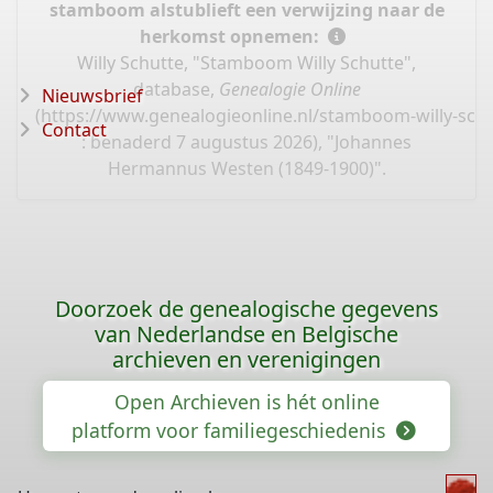
stamboom alstublieft een verwijzing naar de
herkomst opnemen:
Willy Schutte, "Stamboom Willy Schutte",
database,
Genealogie Online
Nieuwsbrief
(
https://www.genealogieonline.nl/stamboom-willy-sch
Contact
: benaderd 7 augustus 2026), "Johannes
Hermannus Westen (1849-1900)".
Doorzoek de genealogische gegevens
van Nederlandse en Belgische
archieven en verenigingen
Open Archieven is hét online
platform voor familiegeschiedenis