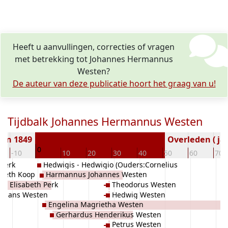
Heeft u aanvullingen, correcties of vragen
met betrekking tot Johannes Hermannus
Westen?
De auteur van deze publicatie hoort het graag van u!
Tijdbalk Johannes Hermannus Westen
ren 1849
Overleden ( jaa
0
-10
10
20
30
40
50
60
70
Perk
Hedwigis - Hedwigio (Ouders:Cornelius
abeth Koop
Harmannus Johannes Westen
Cornelius Huizenga Heilewig Fransen
a Elisabeth Perk
Theodorus Westen
Karels) Huizenga
us Jans Westen
Hedwig Westen
Engelina Magrietha Westen
Gerhardus Henderikus Westen
Petrus Westen