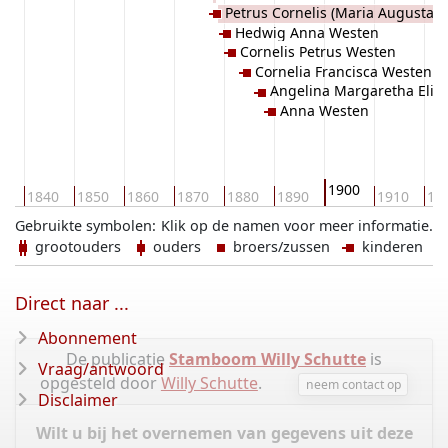
Petrus Cornelis (Maria Augusta
Hedwig Anna Westen
Westen
Cornelis Petrus Westen
Cornelia Francisca Westen
Angelina Margaretha Elis
Anna Westen
Lürwer) Westen
1900
30
1840
1850
1860
1870
1880
1890
1910
19
Gebruikte symbolen:
Klik op de namen voor meer informatie.
grootouders
ouders
broers/zussen
kinderen
Direct naar ...
Abonnement
De publicatie
Stamboom Willy Schutte
is
Vraag/antwoord
opgesteld door
Willy Schutte
.
neem contact op
Disclaimer
Wilt u bij het overnemen van gegevens uit deze