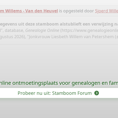
 Willems - Van den Heuvel
is opgesteld door
Sjoerd Wil
gegevens uit deze stamboom alstublieft een verwijzing
", database,
Genealogie Online
(
https://www.genealogieonli
ustus 2026), "Jonkvrouw Liesbeth Willem van Petershem (±
nline ontmoetingsplaats voor genealogen en fami
Probeer nu uit: Stamboom Forum