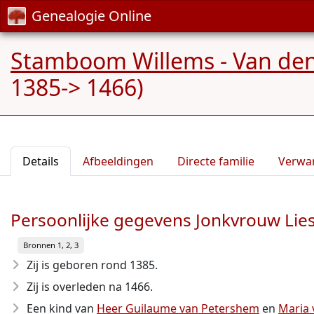
Genealogie Online
Stamboom Willems - Van de
1385-> 1466)
Details
Afbeeldingen
Directe familie
Verwa
Persoonlijke gegevens Jonkvrouw Lie
Bronnen 1, 2, 3
Zij is geboren rond 1385
.
Zij is overleden na 1466
.
Een kind van
Heer Guilaume van Petershem
en
Maria