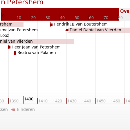
van Petershem
5
Over
0
10
20
30
40
50
60
70
80
ershem
Hendrik III van Boutershem
aume van Petershem
Daniel Daniel van Vlierden
 Looz
niel van Vlierden
Heer Jean van Petershem
Beatrix van Polanen
1400
80
1390
1410
1420
1430
1440
1450
1460
14
ussen
kinderen