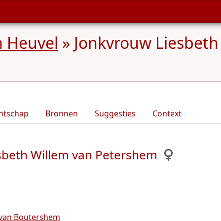
n Heuvel
»
Jonkvrouw Liesbeth
ntschap
Bronnen
Suggesties
Context
sbeth Willem van Petershem
 van Boutershem