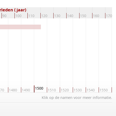
leden ( jaar)
90
100
110
120
130
140
150
160
170
1500
70
1480
1490
1510
1520
1530
1540
1550
1
Klik op de namen voor meer informatie.