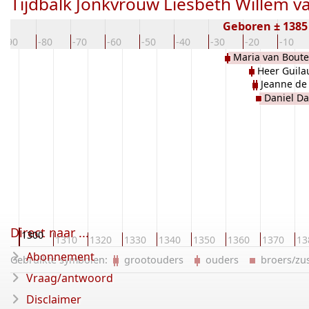
Tijdbalk Jonkvrouw Liesbeth Willem 
Geboren ± 138
-90
-80
-70
-60
-50
-40
-30
-20
-10
Maria van Bout
Heer Guil
Jeanne de
Daniel Da
Direct naar ...
1300
90
1310
1320
1330
1340
1350
1360
1370
13
Abonnement
Gebruikte symbolen:
grootouders
ouders
broers/z
Vraag/antwoord
Disclaimer