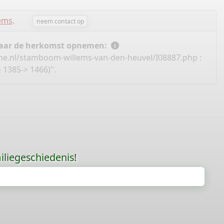
lems
.
neem contact op
 naar de herkomst opnemen:
ne.nl/stamboom-willems-van-den-heuvel/I08887.php
:
 1385-> 1466)".
liegeschiedenis!