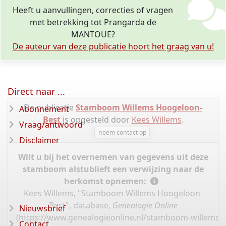
Heeft u aanvullingen, correcties of vragen
met betrekking tot Prangarda de
MANTOUE?
De auteur van deze publicatie hoort het graag van u!
Direct naar ...
De publicatie
Stamboom Willems Hoogeloon-
Abonnement
Best
is opgesteld door
Kees Willems
.
Vraag/antwoord
neem contact op
Disclaimer
Wilt u bij het overnemen van gegevens uit deze
stamboom alstublieft een verwijzing naar de
herkomst opnemen:
Kees Willems, "Stamboom Willems Hoogeloon-
Best", database,
Genealogie Online
Nieuwsbrief
(
https://www.genealogieonline.nl/stamboom-willems-
Contact