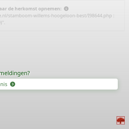
 naar de herkomst opnemen:
e.nl/stamboom-willems-hoogeloon-best/I98644.php
:
)".
rmeldingen?
enis