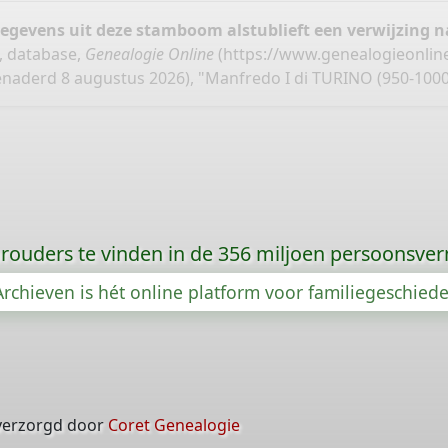
gegevens uit deze stamboom alstublieft een verwijzing
, database,
Genealogie Online
(
https://www.genealogieonlin
naderd 8 augustus 2026), "Manfredo I di TURINO (950-1000
orouders te vinden in de 356 miljoen persoonsve
rchieven is hét online platform voor familiegeschied
verzorgd door
Coret Genealogie