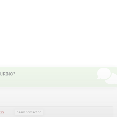
 TURINO?
ms
.
neem contact op