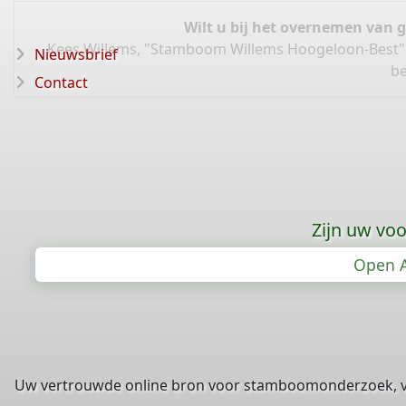
Wilt u bij het overnemen van 
Kees Willems, "Stamboom Willems Hoogeloon-Best"
Nieuwsbrief
be
Contact
Zijn uw vo
Open A
Uw vertrouwde online bron voor stamboomonderzoek, 