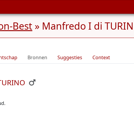
on-Best
»
Manfredo I di TURIN
ntschap
Bronnen
Suggesties
Context
 TURINO
ud.