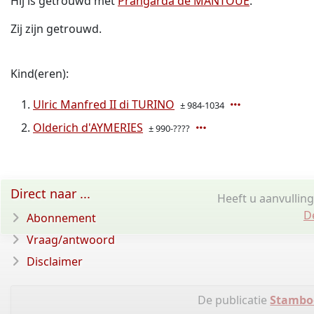
Hij is getrouwd met
Prangarda de MANTOUE
.
Zij zijn getrouwd.
Kind(eren):
Ulric Manfred II di TURINO
± 984-1034
Olderich d'AYMERIES
± 990-????
Direct naar ...
Heeft u aanvullin
D
Abonnement
Vraag/antwoord
Disclaimer
De publicatie
Stambo