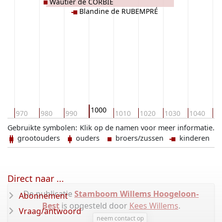
Wautier de CORBIE
Blandine de RUBEMPRÉ
1000
0
970
980
990
1010
1020
1030
1040
10
Gebruikte symbolen:
Klik op de namen voor meer informatie.
grootouders
ouders
broers/zussen
kinderen
Direct naar ...
De publicatie
Stamboom Willems Hoogeloon-
Abonnement
Best
is opgesteld door
Kees Willems
.
Vraag/antwoord
neem contact op