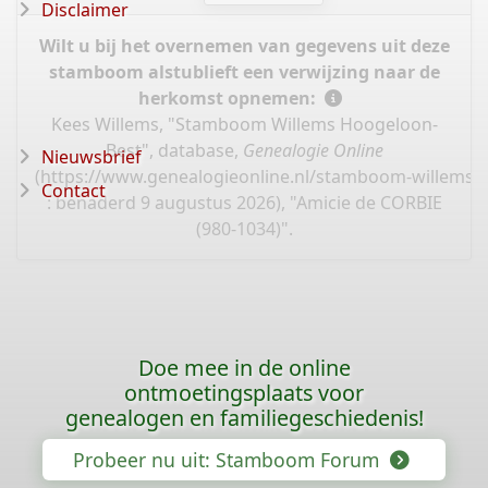
Disclaimer
Wilt u bij het overnemen van gegevens uit deze
stamboom alstublieft een verwijzing naar de
herkomst opnemen:
Kees Willems, "Stamboom Willems Hoogeloon-
Best", database,
Genealogie Online
Nieuwsbrief
(
https://www.genealogieonline.nl/stamboom-willems-
Contact
: benaderd 9 augustus 2026), "Amicie de CORBIE
(980-1034)".
Doe mee in de online
ontmoetingsplaats voor
genealogen en familiegeschiedenis!
Probeer nu uit: Stamboom Forum