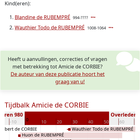
Kind(eren):
Blandine de RUBEMPRÉ
994-????
Wauthier Todo de RUBEMPRÉ
1008-1064
Heeft u aanvullingen, correcties of vragen
met betrekking tot Amicie de CORBIE?
De auteur van deze publicatie hoort het
graag van u!
Tijdbalk Amicie de CORBIE
boren 980
Overleden (
0
0
-10
10
20
30
40
50
60
70
gobert de CORBIE
Wauthier Todo de RUBEMPRÉ
Huon de RUBEMPRÉ