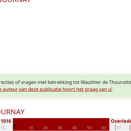
rrecties of vragen met betrekking tot Wauthier de Thouro
e auteur van deze publicatie hoort het graag van u!
GOURNAY
 1016
Overlede
0
-10
10
20
30
40
50
60
70