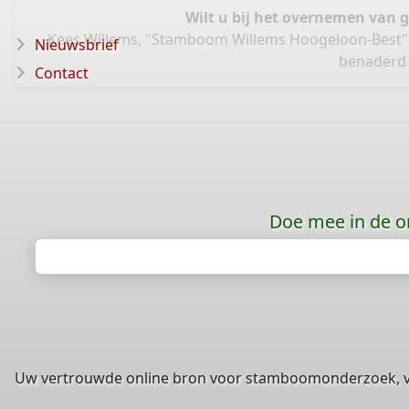
Wilt u bij het overnemen van 
Kees Willems, "Stamboom Willems Hoogeloon-Best"
Nieuwsbrief
benaderd 
Contact
Doe mee in de o
Uw vertrouwde online bron voor stamboomonderzoek, 