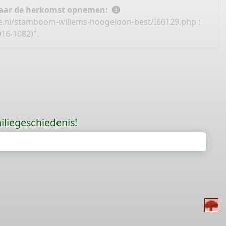
 naar de herkomst opnemen:
e.nl/stamboom-willems-hoogeloon-best/I66129.php
:
16-1082)".
liegeschiedenis!