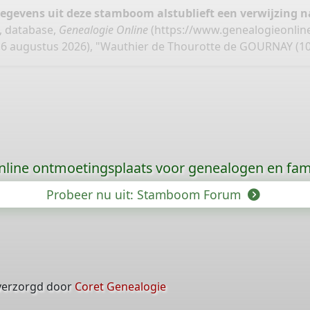
gegevens uit deze stamboom alstublieft een verwijzing
, database,
Genealogie Online
(
https://www.genealogieonlin
6 augustus 2026), "Wauthier de Thourotte de GOURNAY (10
nline ontmoetingsplaats voor genealogen en fami
Probeer nu uit: Stamboom Forum
verzorgd door
Coret Genealogie