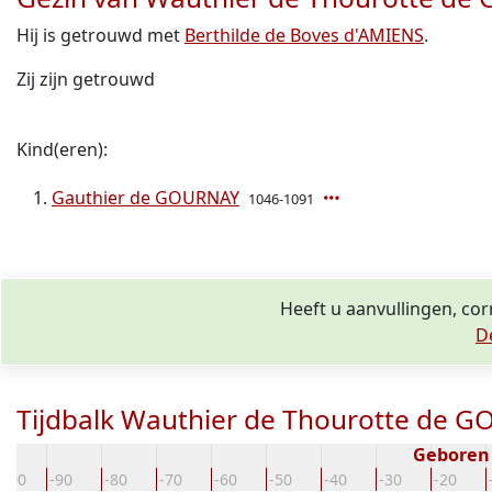
Hij is getrouwd met
Berthilde de Boves d'AMIENS
.
Zij zijn getrouwd
Kind(eren):
Gauthier de GOURNAY
1046-1091
Heeft u aanvullingen, co
D
Tijdbalk Wauthier de Thourotte de 
Geboren
-100
-90
-80
-70
-60
-50
-40
-30
-20