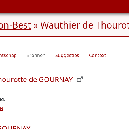
on-Best
»
Wauthier de Thouro
ntschap
Bronnen
Suggesties
Context
Thourotte de GOURNAY
ud.
ON
e GOURNAY