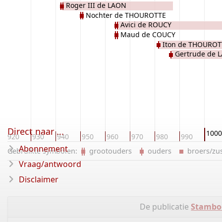
Roger III de LAON
Nochter de THOUROTTE
Avici de ROUCY
Maud de COUCY
Iton de THOUROT
Gertrude de 
Direct naar ...
1000
920
930
940
950
960
970
980
990
Abonnement
Gebruikte symbolen:
grootouders
ouders
broers/z
Vraag/antwoord
Disclaimer
De publicatie
Stambo