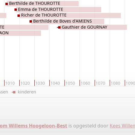
Berthilde de THOUROTTE
Emma de THOUROTTE
Richer de THOUROTTE
Berthilde de Boves d'AMIENS
TE
Gauthier de GOURNAY
LAON
1010
1020
1030
1040
1050
1060
1070
1080
109
ussen
kinderen
om Willems Hoogeloon-Best
is opgesteld door
Kees Wille