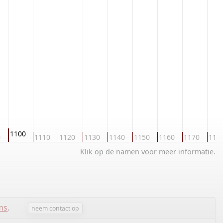
1100
0
1110
1120
1130
1140
1150
1160
1170
118
Klik op de namen voor meer informatie.
ms
.
neem contact op