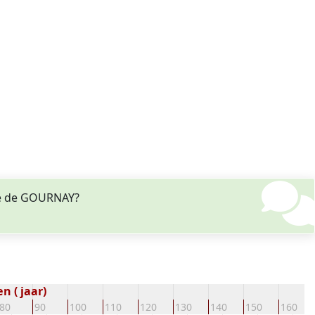
tte de GOURNAY?
n ( jaar)
80
90
100
110
120
130
140
150
160