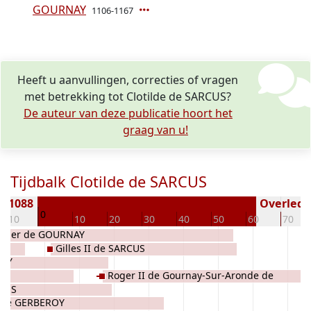
GOURNAY
1106-1167
Heeft u aanvullingen, correcties of vragen
met betrekking tot Clotilde de SARCUS?
De auteur van deze publicatie hoort het
graag van u!
Tijdbalk Clotilde de SARCUS
n 1088
Overleden
0
-10
10
20
30
40
50
60
70
oger de GOURNAY
Gilles II de SARCUS
ROY
AY
Roger II de Gournay-Sur-Aronde de
RCUS
GOURNAY
e de GERBEROY