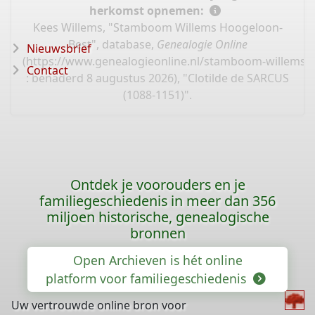
herkomst opnemen:
Kees Willems, "Stamboom Willems Hoogeloon-
Best", database,
Genealogie Online
Nieuwsbrief
(
https://www.genealogieonline.nl/stamboom-willems-
Contact
: benaderd 8 augustus 2026), "Clotilde de SARCUS
(1088-1151)".
Ontdek je voorouders en je
familiegeschiedenis in meer dan 356
miljoen historische, genealogische
bronnen
Open Archieven is hét online
platform voor familiegeschiedenis
Uw vertrouwde online bron voor