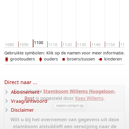
1100
1080
1090
1110
1120
1130
1140
1150
116
Gebruikte symbolen:
Klik op de namen voor meer informatie.
grootouders
ouders
broers/zussen
kinderen
Direct naar ...
De publicatie
Stamboom Willems Hoogeloon-
Abonnement
Best
is opgesteld door
Kees Willems
.
Vraag/antwoord
neem contact op
Disclaimer
Wilt u bij het overnemen van gegevens uit deze
stamboom alstublieft een verwijzing naar de