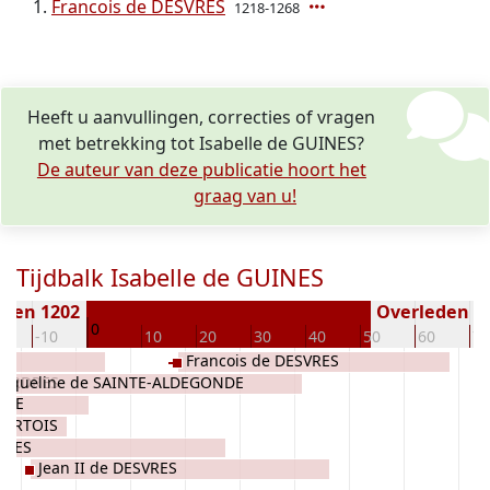
Francois de DESVRES
1218-1268
Heeft u aanvullingen, correcties of vragen
met betrekking tot Isabelle de GUINES?
De auteur van deze publicatie hoort het
graag van u!
Tijdbalk Isabelle de GUINES
oren 1202
Overleden ( j
0
0
-10
10
20
30
40
50
60
70
Francois de DESVRES
d'ARDRES
acqueline de SAINTE-ALDEGONDE
NDE
-ARTOIS
UINES
Jean II de DESVRES