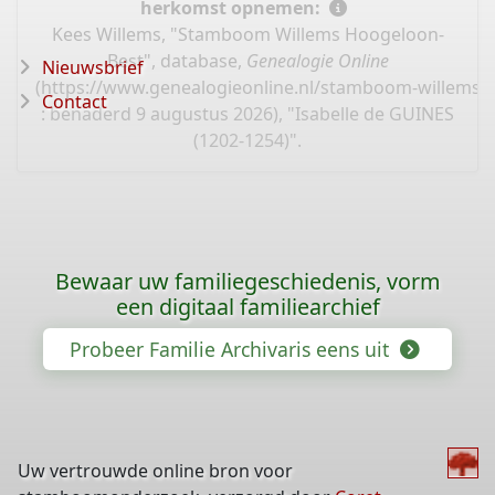
herkomst opnemen:
Kees Willems, "Stamboom Willems Hoogeloon-
Best", database,
Genealogie Online
Nieuwsbrief
(
https://www.genealogieonline.nl/stamboom-willems-
Contact
: benaderd 9 augustus 2026), "Isabelle de GUINES
(1202-1254)".
Bewaar uw familiegeschiedenis, vorm
een digitaal familiearchief
Probeer Familie Archivaris eens uit
Uw vertrouwde online bron voor