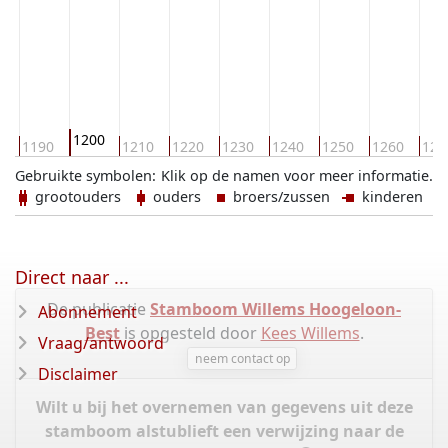
1200
0
1190
1210
1220
1230
1240
1250
1260
127
Gebruikte symbolen:
Klik op de namen voor meer informatie.
grootouders
ouders
broers/zussen
kinderen
Direct naar ...
De publicatie
Stamboom Willems Hoogeloon-
Abonnement
Best
is opgesteld door
Kees Willems
.
Vraag/antwoord
neem contact op
Disclaimer
Wilt u bij het overnemen van gegevens uit deze
stamboom alstublieft een verwijzing naar de