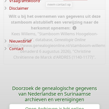
Vraag/antwoord
neem contact op
Disclaimer
Wilt u bij het overnemen van gegevens uit deze
stamboom alstublieft een verwijzing naar de
herkomst opnemen:
Kees Willems, "Stamboom Willems Hoogeloon-
Best", database,
Genealogie Online
Nieuwsbrief
(
https://www.genealogieonline.nl/stamboom-willems-
Contact
: benaderd 6 augustus 2026), "Christine
Chrétienne de Marck d'ARDRES (1140-1177)".
Doorzoek de genealogische gegevens
van Nederlandse en Surinaamse
archieven en verenigingen
Open Archieven is hét online