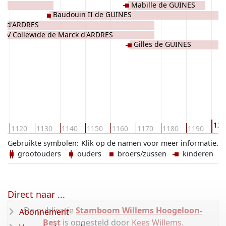
Mabille de GUINES
UES
Baudouin II de GUINES
de d'ARDRES
d IV Collewide de Marck d'ARDRES
Gilles de GUINES
120
0
1120
1130
1140
1150
1160
1170
1180
1190
Gebruikte symbolen:
Klik op de namen voor meer informatie.
grootouders
ouders
broers/zussen
kinderen
Direct naar ...
De publicatie
Stamboom Willems Hoogeloon-
Abonnement
Best
is opgesteld door
Kees Willems
.