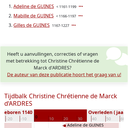
Adeline de GUINES
< 1161-1199
Mabille de GUINES
< 1166-1197
Gilles de GUINES
1167-1227
Heeft u aanvullingen, correcties of vragen
met betrekking tot Christine Chrétienne de
Marck d'ARDRES?
De auteur van deze publicatie hoort het graag van u!
Tijdbalk Christine Chrétienne de Marck
d'ARDRES
Geboren 1140
Overleden ( jaar)
0
-20
-10
10
20
30
40
50
60
Adeline de GUINES