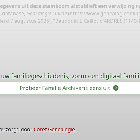
gegevens uit deze stamboom alstublieft een verwijzing
, database,
Genealogie Online
(
https://www.genealogieonlin
erd 7 augustus 2026), "Baudouin II Caillot d'ARDRES (1140-1
uw familiegeschiedenis, vorm een digitaal famili
Probeer Familie Archivaris eens uit
verzorgd door
Coret Genealogie