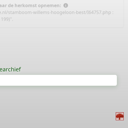
 naar de herkomst opnemen:
e.nl/stamboom-willems-hoogeloon-best/I64757.php
:
199)".
earchief