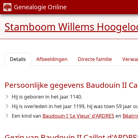
Genealogie Online
Stamboom Willems Hoogelo
Details
Afbeeldingen
Directe familie
Verwa
Persoonlijke gegevens Baudouin II Ca
Hij is geboren in het jaar 1140
.
Hij is overleden in het jaar 1199
, hij was toen 59 jaar o
Een kind van
Baudouin I 'Le Vieux' d'ARDRES
en
Béatr
Gezin van Baudouin II Caillot d'ARDRE