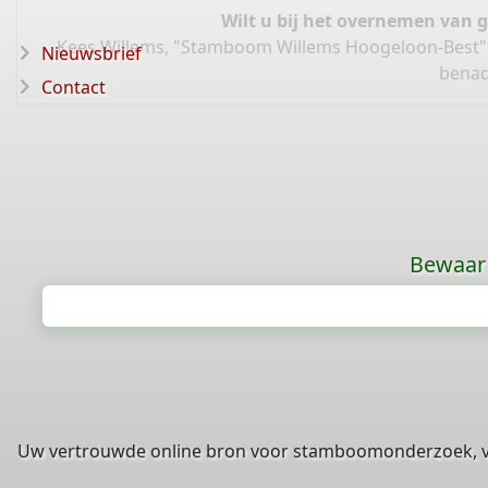
Wilt u bij het overnemen van 
Kees Willems, "Stamboom Willems Hoogeloon-Best"
Nieuwsbrief
benad
Contact
Bewaar 
Uw vertrouwde online bron voor stamboomonderzoek, 