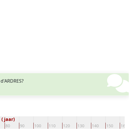
t d'ARDRES?
( jaar)
80
90
100
110
120
130
140
150
160