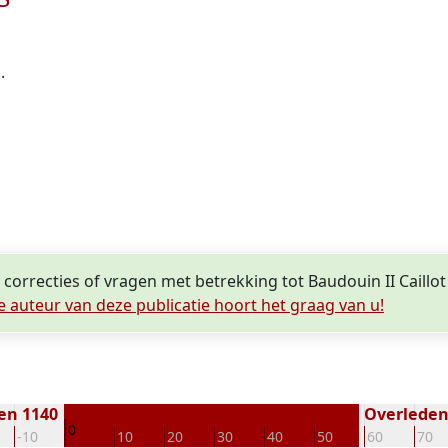
.
 correcties of vragen met betrekking tot Baudouin II Caillo
e auteur van deze publicatie hoort het graag van u!
en 1140
Overleden 
0
-10
10
20
30
40
50
60
70