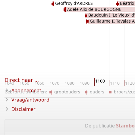
Geoffroy d'ARDRES
Béatri
Adele Alix de BOURGOGNE
Baudouin I 'Le Vieux' 
Guillaume II Tavalas 
PONTHIEU
Direct naar ...
1100
1040
1050
1060
1070
1080
1090
1110
1120
Abonnement
Gebruikte symbolen:
grootouders
ouders
broers/z
Vraag/antwoord
Disclaimer
De publicatie
Stambo