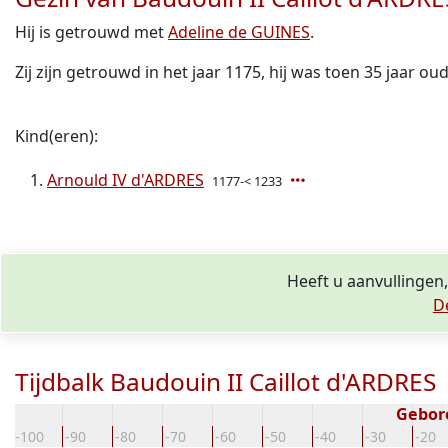
Hij is getrouwd met
Adeline de GUINES
.
Zij zijn getrouwd in het jaar 1175, hij was toen 35 jaar oud
Kind(eren):
Arnould IV d'ARDRES
1177-< 1233
Heeft u aanvullingen,
D
Tijdbalk Baudouin II Caillot d'ARDRES
Gebor
-100
-90
-80
-70
-60
-50
-40
-30
-20