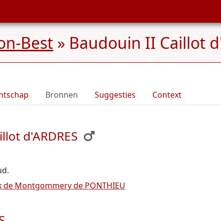
on-Best
»
Baudouin II Caillot 
ntschap
Bronnen
Suggesties
Context
illot d'ARDRES
ud.
ix de Montgommery de PONTHIEU
S