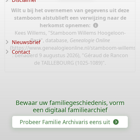
Disclaimer
Wilt u bij het overnemen van gegevens uit deze
stamboom alstublieft een verwijzing naar de
herkomst opnemen:
Kees Willems, "Stamboom Willems Hoogeloon-
Best", database,
Genealogie Online
Nieuwsbrief
(
https://www.genealogieonline.nl/stamboom-willems-
Contact
: benaderd 9 augustus 2026), "Géraud de Rancon
de TAILLEBOURG (1025-1089)".
Bewaar uw familiegeschiedenis, vorm
een digitaal familiearchief
Probeer Familie Archivaris eens uit