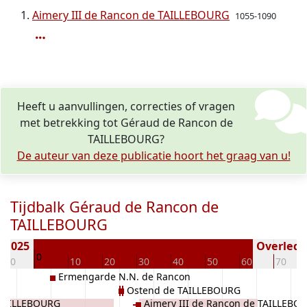
Aimery III de Rancon de TAILLEBOURG
1055-1090
Heeft u aanvullingen, correcties of vragen
met betrekking tot Géraud de Rancon de
TAILLEBOURG?
De auteur van deze publicatie hoort het graag van u!
Tijdbalk Géraud de Rancon de
TAILLEBOURG
 1025
Overleden
0
-10
10
20
30
40
50
60
70
Ermengarde N.N. de Rancon
Ostend de TAILLEBOURG
 TAILLEBOURG
Aimery III de Rancon de TAILLEBO