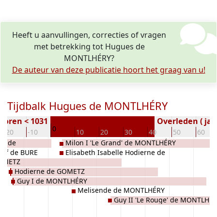
Heeft u aanvullingen, correcties of vragen
met betrekking tot Hugues de
MONTLHÉRY?
De auteur van deze publicatie hoort het graag van u!
Tijdbalk Hugues de MONTLHÉRY
boren < 1031
Overleden ( jaa
0
-20
-10
10
20
30
40
50
60
on de
Milon I 'Le Grand' de MONTLHÉRY
lef de BURE
Elisabeth Isabelle Hodierne de
GOMETZ
MONTLHÉRY
Hodierne de GOMETZ
Guy I de MONTLHÉRY
Melisende de MONTLHÉRY
Guy II 'Le Rouge' de MONTLHÉ