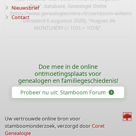
Best", database,
Genealogie Online
Nieuwsbrief
(
https://www.genealogieonline.nl/stamboom-willems-
Contact
: benaderd 6 augustus 2026), "Hugues de
MONTLHÉRY (< 1031-> 1074)".
Doe mee in de online
ontmoetingsplaats voor
genealogen en familiegeschiedenis!
Probeer nu uit: Stamboom Forum
Uw vertrouwde online bron voor
stamboomonderzoek, verzorgd door
Coret
Genealogie