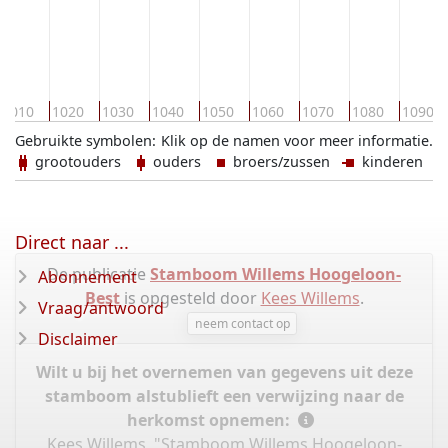
1010
1020
1030
1040
1050
1060
1070
1080
1090
Gebruikte symbolen:
Klik op de namen voor meer informatie.
grootouders
ouders
broers/zussen
kinderen
Direct naar ...
De publicatie
Stamboom Willems Hoogeloon-
Abonnement
Best
is opgesteld door
Kees Willems
.
Vraag/antwoord
neem contact op
Disclaimer
Wilt u bij het overnemen van gegevens uit deze
stamboom alstublieft een verwijzing naar de
herkomst opnemen:
Kees Willems, "Stamboom Willems Hoogeloon-