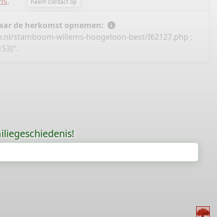
ms
.
neem contact op
 naar de herkomst opnemen:
e.nl/stamboom-willems-hoogeloon-best/I62127.php
:
53)".
liegeschiedenis!