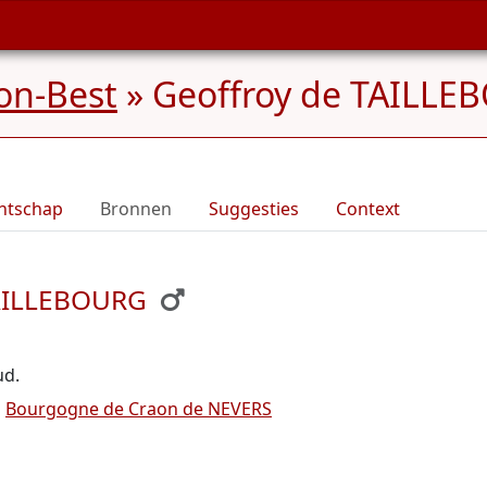
on-Best
»
Geoffroy de TAILLE
ntschap
Bronnen
Suggesties
Context
TAILLEBOURG
ud.
n
Bourgogne de Craon de NEVERS