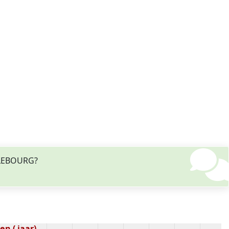
ILLEBOURG?
n ( jaar)