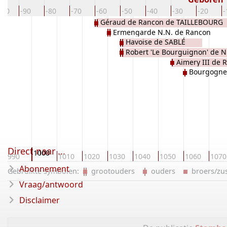
100
-90
-80
-70
-60
-50
-40
-30
-20
-
Géraud de Rancon de TAILLEBOURG
Ermengarde N.N. de Rancon
Havoise de SABLÉ
Robert 'Le Bourguignon' de 
Aimery III de
Bourgogne
Direct naar ...
1000
990
1010
1020
1030
1040
1050
1060
1070
Abonnement
Gebruikte symbolen:
grootouders
ouders
broers/z
Vraag/antwoord
Disclaimer