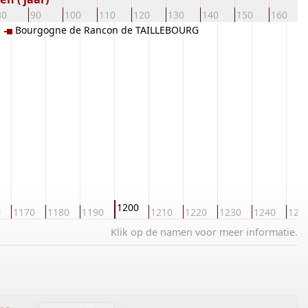
80
90
100
110
120
130
140
150
160
Bourgogne de Rancon de TAILLEBOURG
1200
0
1170
1180
1190
1210
1220
1230
1240
125
Klik op de namen voor meer informatie.