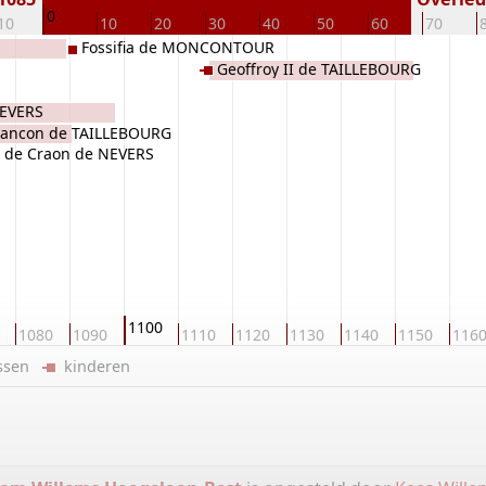
0
10
10
20
30
40
50
60
70
Fossifia de MONCONTOUR
Geoffroy II de TAILLEBOURG
NEVERS
 Rancon de TAILLEBOURG
 de Craon de NEVERS
1100
1080
1090
1110
1120
1130
1140
1150
116
ussen
kinderen