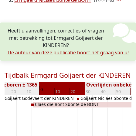
Ermgaerd Niclaes Bonte de BONT
????-> 1460
Heeft u aanvullingen, correcties of vragen
met betrekking tot Ermgard Goijaert der
KINDEREN?
De auteur van deze publicatie hoort het graag van u!
Tijdbalk Ermgard Goijaert der KINDEREN
Geboren ± 1365
Overlijden onbeken
0
0
-20
-10
10
20
30
40
50
60
Goijaert Godevaert der KINDEREN
Goijaert Niclaes Sbonte d
Claes die Bont Sbonte de BONT