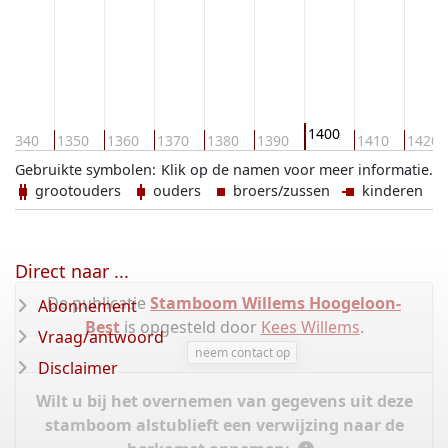
1400
1340
1350
1360
1370
1380
1390
1410
1420
Gebruikte symbolen:
Klik op de namen voor meer informatie.
grootouders
ouders
broers/zussen
kinderen
Direct naar ...
De publicatie
Stamboom Willems Hoogeloon-
Abonnement
Best
is opgesteld door
Kees Willems
.
Vraag/antwoord
neem contact op
Disclaimer
Wilt u bij het overnemen van gegevens uit deze
stamboom alstublieft een verwijzing naar de