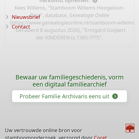
herkomst opnemen:
Kees Willems, "Stamboom Willems Hoogeloon-
Best", database,
Genealogie Online
Nieuwsbrief
(
https://www.genealogieonline.nl/stamboom-willems-
Contact
: benaderd 8 augustus 2026), "Ermgard Goijaert
der KINDEREN (± 1365-????)".
Bewaar uw familiegeschiedenis, vorm
een digitaal familiearchief
Probeer Familie Archivaris eens uit
Uw vertrouwde online bron voor
stamboomonderzoek, verzorgd door
Coret