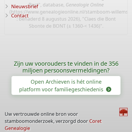
Best", database,
Genealogie Online
Nieuwsbrief
(
https://www.genealogieonline.nl/stamboom-willems-
Contact
: benaderd 8 augustus 2026), "Claes die Bont
Sbonte de BONT (± 1360-< 1436)".
Zijn uw voorouders te vinden in de 356
miljoen persoonsvermeldingen?
Open Archieven is hét online
platform voor familiegeschiedenis
Uw vertrouwde online bron voor
stamboomonderzoek, verzorgd door
Coret
Genealogie