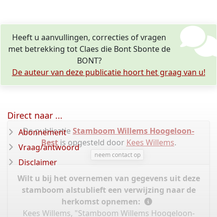
Heeft u aanvullingen, correcties of vragen
met betrekking tot Claes die Bont Sbonte de
BONT?
De auteur van deze publicatie hoort het graag van u!
Direct naar ...
De publicatie
Stamboom Willems Hoogeloon-
Abonnement
Best
is opgesteld door
Kees Willems
.
Vraag/antwoord
neem contact op
Disclaimer
Wilt u bij het overnemen van gegevens uit deze
stamboom alstublieft een verwijzing naar de
herkomst opnemen:
Kees Willems, "Stamboom Willems Hoogeloon-