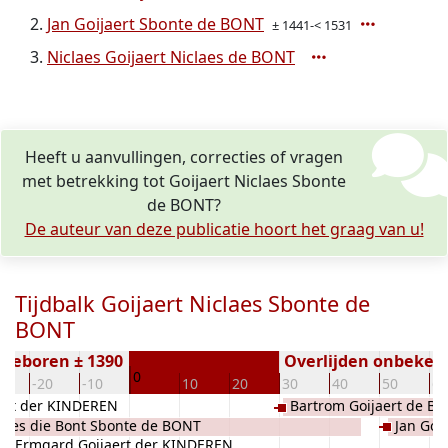
Jan Goijaert Sbonte de BONT
± 1441-< 1531
Niclaes Goijaert Niclaes de BONT
Heeft u aanvullingen, correcties of vragen
met betrekking tot Goijaert Niclaes Sbonte
de BONT?
De auteur van deze publicatie hoort het graag van u!
Tijdbalk Goijaert Niclaes Sbonte de
BONT
Geboren ± 1390
Overlijden onbeken
0
0
-20
-10
10
20
30
40
50
60
aert der KINDEREN
Bartrom Goijaert de B
laes die Bont Sbonte de BONT
Jan Goi
Ermgard Goijaert der KINDEREN