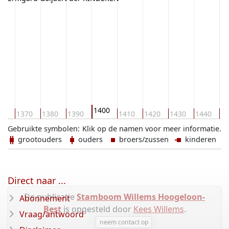
1400
60
1370
1380
1390
1410
1420
1430
1440
14
Gebruikte symbolen:
Klik op de namen voor meer informatie.
grootouders
ouders
broers/zussen
kinderen
Direct naar ...
De publicatie
Stamboom Willems Hoogeloon-
Abonnement
Best
is opgesteld door
Kees Willems
.
Vraag/antwoord
neem contact op