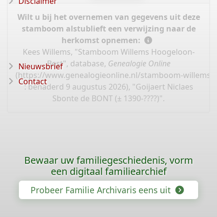
Disclaimer
Wilt u bij het overnemen van gegevens uit deze
stamboom alstublieft een verwijzing naar de
herkomst opnemen:
Kees Willems, "Stamboom Willems Hoogeloon-
Best", database,
Genealogie Online
Nieuwsbrief
(
https://www.genealogieonline.nl/stamboom-willems-
Contact
: benaderd 9 augustus 2026), "Goijaert Niclaes
Sbonte de BONT (± 1390-????)".
Bewaar uw familiegeschiedenis, vorm
een digitaal familiearchief
Probeer Familie Archivaris eens uit