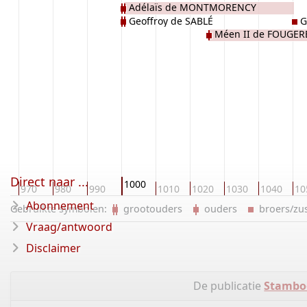
Adélaïs de MONTMORENCY
Geoffroy de SABLÉ
G
Méen II de FOUGER
Direct naar ...
1000
0
970
980
990
1010
1020
1030
1040
10
Abonnement
Gebruikte symbolen:
grootouders
ouders
broers/z
Vraag/antwoord
Disclaimer
De publicatie
Stambo