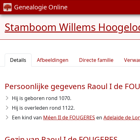
Genealogie Online
Stamboom Willems Hoogelo
Details
Afbeeldingen
Directe familie
Verwa
Persoonlijke gegevens Raoul I de F
Hij is geboren rond 1070
.
Hij is overleden rond 1122
.
Een kind van
Méen II de FOUGERES
en
Adelaide de Lon
Gezin van Raoul I de FOUGERES