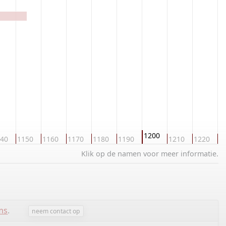
1200
40
1150
1160
1170
1180
1190
1210
1220
1
Klik op de namen voor meer informatie.
ms
.
neem contact op