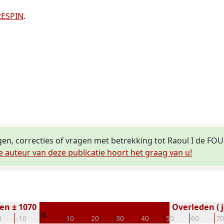
CRESPIN
.
gen, correcties of vragen met betrekking tot Raoul I de F
e auteur van deze publicatie hoort het graag van u!
en ± 1070
Overleden ( j
0
0
-10
10
20
30
40
50
60
70