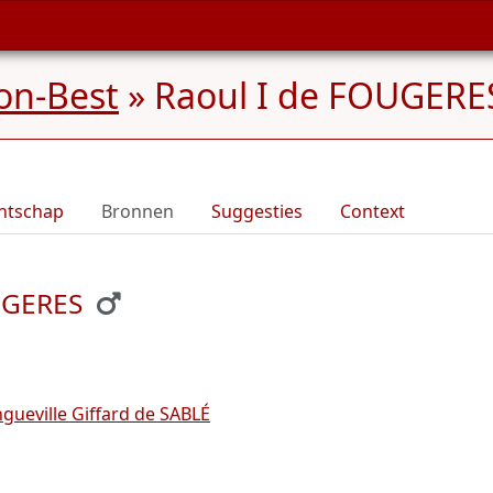
on-Best
»
Raoul I de FOUGERES
ntschap
Bronnen
Suggesties
Context
OUGERES
gueville Giffard de SABLÉ