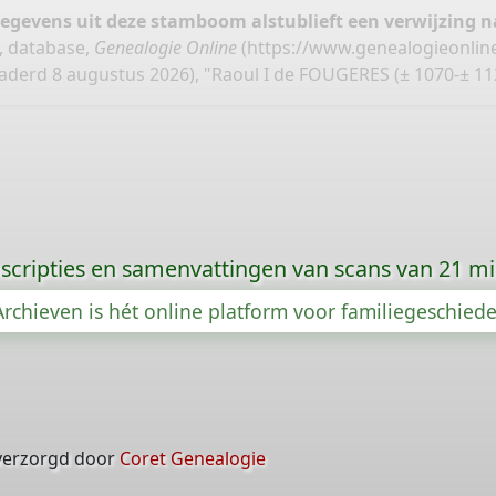
gegevens uit deze stamboom alstublieft een verwijzing
, database,
Genealogie Online
(
https://www.genealogieonlin
derd 8 augustus 2026), "Raoul I de FOUGERES (± 1070-± 11
scripties en samenvattingen van scans van 21 m
rchieven is hét online platform voor familiegeschied
verzorgd door
Coret Genealogie