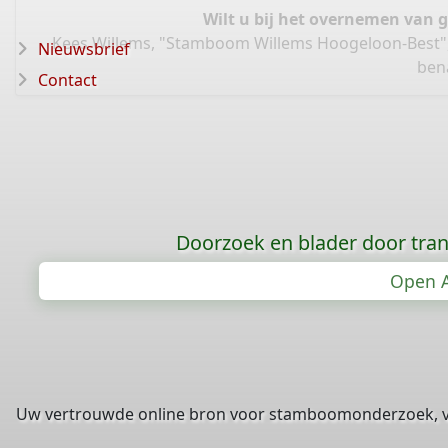
Wilt u bij het overnemen van 
Kees Willems, "Stamboom Willems Hoogeloon-Best"
Nieuwsbrief
bena
Contact
Doorzoek en blader door tran
Open A
Uw vertrouwde online bron voor stamboomonderzoek, 