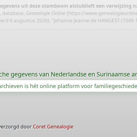
gegevens uit deze stamboom alstublieft een verwijzing
, database,
Genealogie Online
(
https://www.genealogieonlin
erd 6 augustus 2026), "Jehanne Jeanne de HANGEST (1049-1
che gegevens van Nederlandse en Surinaamse ar
rchieven is hét online platform voor familiegeschied
verzorgd door
Coret Genealogie