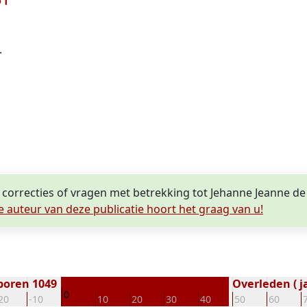
.
, correcties of vragen met betrekking tot Jehanne Jeanne 
e auteur van deze publicatie hoort het graag van u!
boren 1049
Overleden ( j
0
20
-10
10
20
30
40
50
60