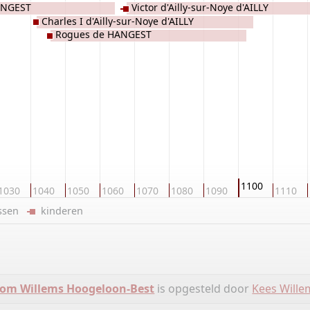
ANGEST
Victor d'Ailly-sur-Noye d'AILLY
Charles I d'Ailly-sur-Noye d'AILLY
Rogues de HANGEST
1100
1030
1040
1050
1060
1070
1080
1090
1110
ussen
kinderen
om Willems Hoogeloon-Best
is opgesteld door
Kees Wille