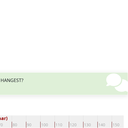
de HANGEST?
aar)
70
80
90
100
110
120
130
140
150