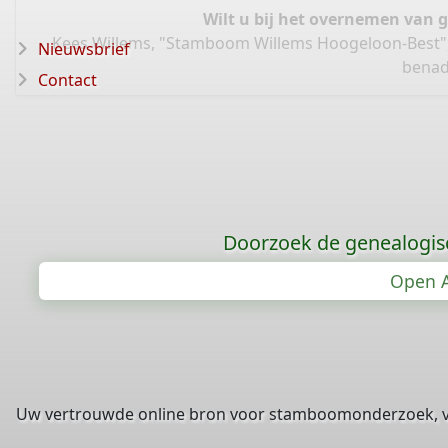
Wilt u bij het overnemen van 
Kees Willems, "Stamboom Willems Hoogeloon-Best"
Nieuwsbrief
benad
Contact
Doorzoek de genealogis
Open A
Uw vertrouwde online bron voor stamboomonderzoek, 