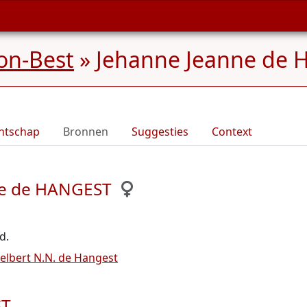
on-Best
»
Jehanne Jeanne de 
ntschap
Bronnen
Suggesties
Context
ne de HANGEST
d.
elbert N.N. de Hangest
ST