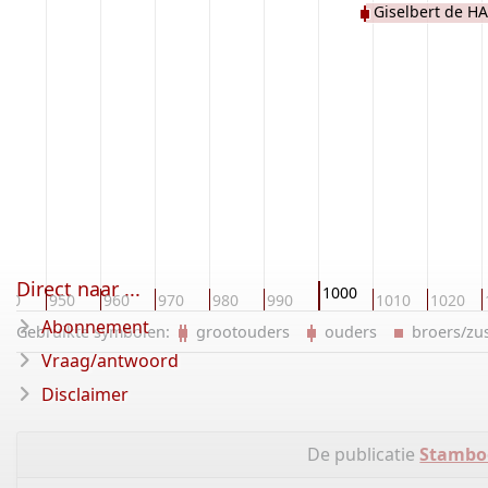
Giselbert de H
Direct naar ...
1000
940
950
960
970
980
990
1010
1020
Abonnement
Gebruikte symbolen:
grootouders
ouders
broers/z
Vraag/antwoord
Disclaimer
De publicatie
Stambo