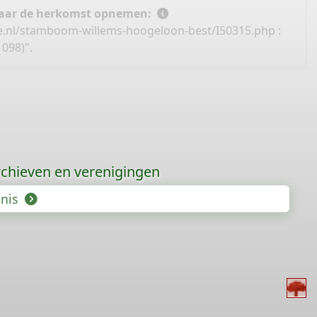
 naar de herkomst opnemen:
e.nl/stamboom-willems-hoogeloon-best/I50315.php
:
098)".
chieven en verenigingen
enis