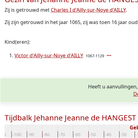
Zij is getrouwd met
Charles I d'Ailly-sur-Noye d'AILLY
.
Zij zijn getrouwd in het jaar 1065, zij was toen 16 jaar oud
Kind(eren):
Victor d'Ailly-sur-Noye d'AILLY
1067-1129
Heeft u aanvullingen
D
Tijdbalk Jehanne Jeanne de HANGEST
Ge
110
-100
-90
-80
-70
-60
-50
-40
-30
-