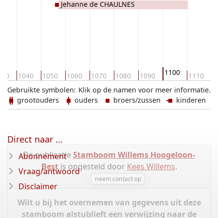
Jehanne de CHAULNES
1100
030
1040
1050
1060
1070
1080
1090
1110
1
Gebruikte symbolen:
Klik op de namen voor meer informatie.
grootouders
ouders
broers/zussen
kinderen
Direct naar ...
De publicatie
Stamboom Willems Hoogeloon-
Abonnement
Best
is opgesteld door
Kees Willems
.
Vraag/antwoord
neem contact op
Disclaimer
Wilt u bij het overnemen van gegevens uit deze
stamboom alstublieft een verwijzing naar de