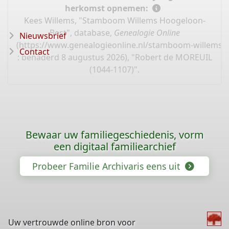
herkomst opnemen:
Kees Willems, "Stamboom Willems Hoogeloon-
Best", database,
Genealogie Online
Nieuwsbrief
(
https://www.genealogieonline.nl/stamboom-willems-
Contact
: benaderd 8 augustus 2026), "Robert de MOREUIL
(1044-1107)".
Bewaar uw familiegeschiedenis, vorm
een digitaal familiearchief
Probeer Familie Archivaris eens uit
Uw vertrouwde online bron voor