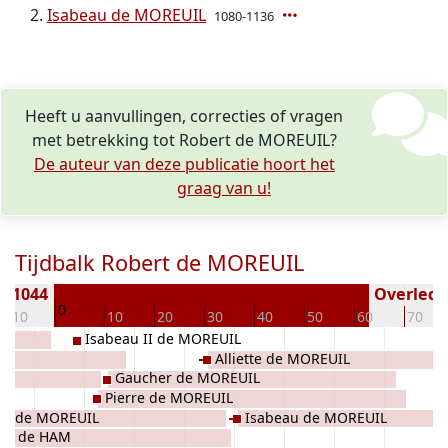
Isabeau de MOREUIL
1080-1136
Heeft u aanvullingen, correcties of vragen
met betrekking tot Robert de MOREUIL?
De auteur van deze publicatie hoort het
graag van u!
Tijdbalk Robert de MOREUIL
n 1044
Overleden
0
-10
10
20
30
40
50
60
70
Isabeau II de MOREUIL
Alliette de MOREUIL
Gaucher de MOREUIL
Pierre de MOREUIL
te de MOREUIL
Isabeau de MOREUIL
e II de HAM