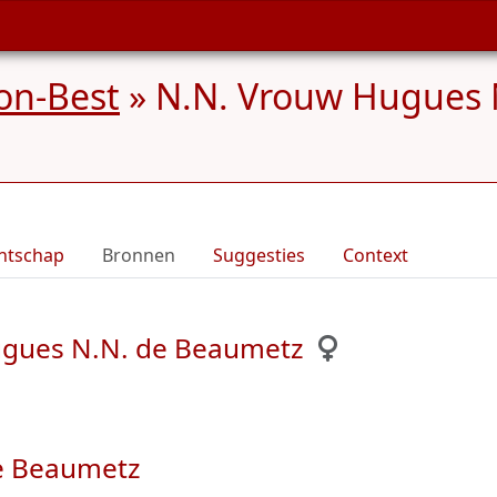
on-Best
»
N.N. Vrouw Hugues N
ntschap
Bronnen
Suggesties
Context
ugues N.N. de Beaumetz
e Beaumetz