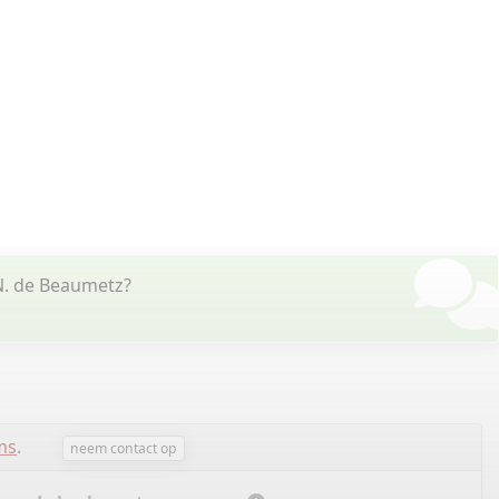
.N. de Beaumetz?
ms
.
neem contact op