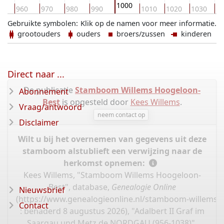
1000
0
960
970
980
990
1010
1020
1030
10
Gebruikte symbolen:
Klik op de namen voor meer informatie.
grootouders
ouders
broers/zussen
kinderen
Direct naar ...
De publicatie
Stamboom Willems Hoogeloon-
Abonnement
Best
is opgesteld door
Kees Willems
.
Vraag/antwoord
neem contact op
Disclaimer
Wilt u bij het overnemen van gegevens uit deze
stamboom alstublieft een verwijzing naar de
herkomst opnemen:
Kees Willems, "Stamboom Willems Hoogeloon-
Best", database,
Genealogie Online
Nieuwsbrief
(
https://www.genealogieonline.nl/stamboom-willems-
Contact
: benaderd 8 augustus 2026), "Adalbert II Graf im
Saargau und Metz de NORDGAU (956-1038)".