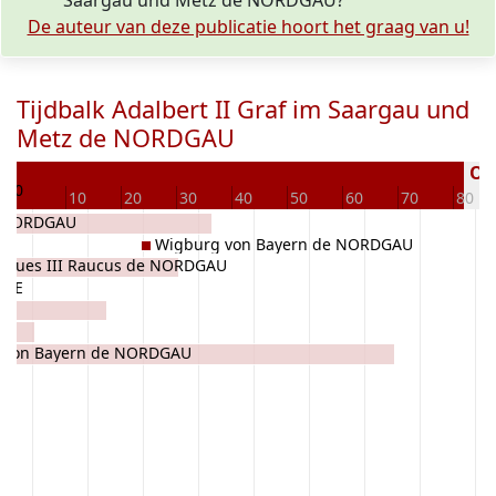
Saargau und Metz de NORDGAU?
De auteur van deze publicatie hoort het graag van u!
Tijdbalk Adalbert II Graf im Saargau und
Metz de NORDGAU
6
Ove
0
10
20
30
40
50
60
70
80
e NORDGAU
Wigburg von Bayern de NORDGAU
ugues III Raucus de NORDGAU
UWE
 von Bayern de NORDGAU