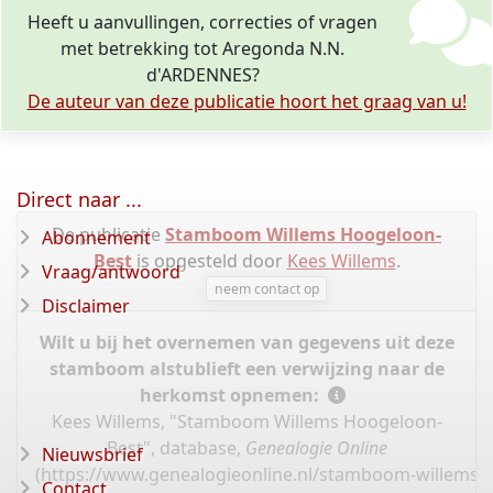
Heeft u aanvullingen, correcties of vragen
met betrekking tot Aregonda N.N.
d'ARDENNES?
De auteur van deze publicatie hoort het graag van u!
Direct naar ...
De publicatie
Stamboom Willems Hoogeloon-
Abonnement
Best
is opgesteld door
Kees Willems
.
Vraag/antwoord
neem contact op
Disclaimer
Wilt u bij het overnemen van gegevens uit deze
stamboom alstublieft een verwijzing naar de
herkomst opnemen:
Kees Willems, "Stamboom Willems Hoogeloon-
Best", database,
Genealogie Online
Nieuwsbrief
(
https://www.genealogieonline.nl/stamboom-willems-
Contact