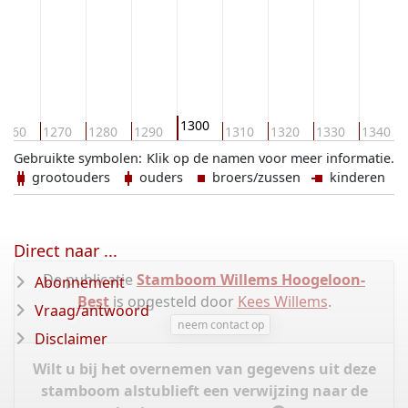
1300
1260
1270
1280
1290
1310
1320
1330
1340
Gebruikte symbolen:
Klik op de namen voor meer informatie.
grootouders
ouders
broers/zussen
kinderen
Direct naar ...
De publicatie
Stamboom Willems Hoogeloon-
Abonnement
Best
is opgesteld door
Kees Willems
.
Vraag/antwoord
neem contact op
Disclaimer
Wilt u bij het overnemen van gegevens uit deze
stamboom alstublieft een verwijzing naar de