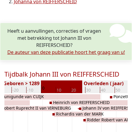
Johanna von REIFFERSCHEID
Heeft u aanvullingen, correcties of vragen
met betrekking tot Johann III von
REIFFERSCHEID?
De auteur van deze publicatie hoort het graag van u!
Tijdbalk Johann III von REIFFERSCHEID
Geboren > 1289
Overleden ( jaar)
0
30
-20
-10
10
20
30
40
50
Cunigunde van CUIJK
Ponzetta
Heinrich von REIFFERSCHEID
Robert Ruprecht II van VIRNEBURG
Johann IV von REIFFERS
Richardis van der MARK
Ridder Robert van AR