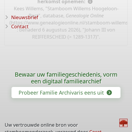
herkomst opnemen:
Kees Willems, "Stamboom Willems Hoogeloon-
Best", database,
Genealogie Online
Nieuwsbrief
(
https://www.genealogieonline.nl/stamboom-willems-
Contact
: benaderd 6 augustus 2026), "Johann III von
REIFFERSCHEID (> 1289-1317)".
Bewaar uw familiegeschiedenis, vorm
een digitaal familiearchief
Probeer Familie Archivaris eens uit
Uw vertrouwde online bron voor