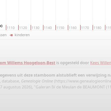
Meulan de BEAUMONT
00
1110
1120
1130
1140
1150
1160
1170
1180
11
ussen
kinderen
om Willems Hoogeloon-Best
is opgesteld door
Kees Wille
gegevens uit deze stamboom alstublieft een verwijzing
, database,
Genealogie Online
(
https://www.genealogieonlin
7 augustus 2026), "Galeran IV de Meulan de BEAUMONT (11