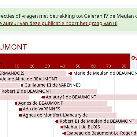
rrecties of vragen met betrekking tot Galeran IV de Meul
e auteur van deze publicatie hoort het graag van u!
EAUMONT
Ov
0
10
20
30
40
50
60
70
80
 VERMANDOIS
Marie de Meulan de BEAUMO
Adeline Aline de BEAUMONT
Guillaume III de VARENNES
e
Robert II de BEAUMONT
Amaury I de BEAUMONT
Agnes de BEAUMONT
Ada de VARENNES
Agnes de Montfort-L'Amaury de
Robert III de Meulan de BEAUMONT
MONTFORT
Mahaut de BLOIS
Isabeau de Beaumont-Le-Roger d