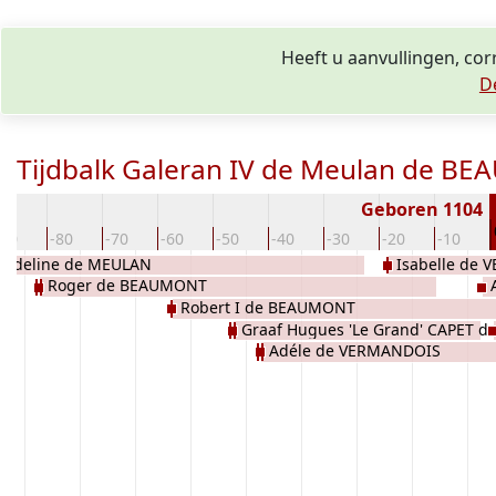
Heeft u aanvullingen, co
D
Tijdbalk Galeran IV de Meulan de B
Geboren 1104
-90
-80
-70
-60
-50
-40
-30
-20
-10
Adeline de MEULAN
Isabelle de
Roger de BEAUMONT
Robert I de BEAUMONT
Graaf Hugues 'Le Grand' CAPET d
Adéle de VERMANDOIS
FRANCE