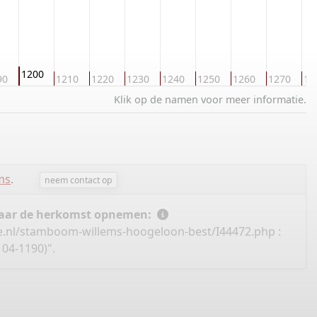
1200
90
1210
1220
1230
1240
1250
1260
1270
12
Klik op de namen voor meer informatie.
ms
.
neem contact op
 naar de herkomst opnemen:
e.nl/stamboom-willems-hoogeloon-best/I44472.php
:
04-1190)".