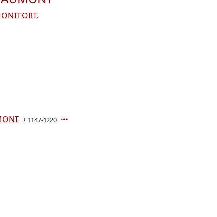
 MONTFORT
.
UMONT
± 1147-1220