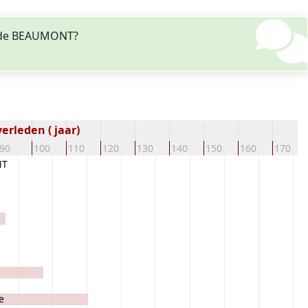
an de BEAUMONT?
erleden ( jaar)
90
100
110
120
130
140
150
160
170
NT
e