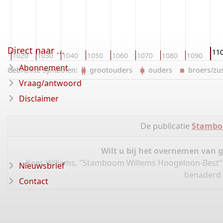
Direct naar ...
11
0
1020
1030
1040
1050
1060
1070
1080
1090
Abonnement
Gebruikte symbolen:
grootouders
ouders
broers/z
Vraag/antwoord
Disclaimer
De publicatie
Stambo
Wilt u bij het overnemen van 
Kees Willems, "Stamboom Willems Hoogeloon-Best"
Nieuwsbrief
benaderd 
Contact