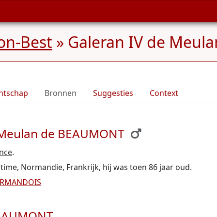
on-Best
»
Galeran IV de Meul
ntschap
Bronnen
Suggesties
Context
de Meulan de BEAUMONT
ance
.
time, Normandie, Frankrijk, hij was toen 86 jaar oud.
VERMANDOIS
 BEAUMONT