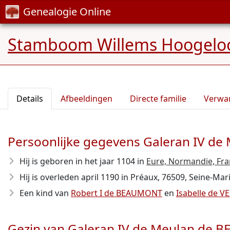
Genealogie Online
Stamboom Willems Hoogelo
Details
Afbeeldingen
Directe familie
Verwa
Persoonlijke gegevens Galeran IV 
Hij is geboren in het jaar 1104
in
Eure, Normandie, Fr
Hij is overleden april 1190
in Préaux, 76509, Seine-Mari
Een kind van
Robert I de BEAUMONT
en
Isabelle de 
Gezin van Galeran IV de Meulan de