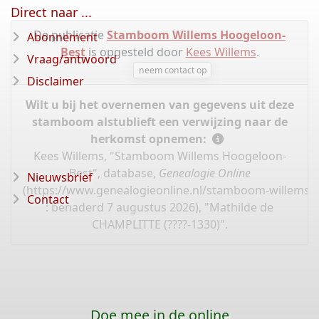
Direct naar ...
De publicatie
Stamboom Willems Hoogeloon-
Abonnement
Best
is opgesteld door
Kees Willems
.
Vraag/antwoord
neem contact op
Disclaimer
Wilt u bij het overnemen van gegevens uit deze
stamboom alstublieft een verwijzing naar de
herkomst opnemen:
Kees Willems, "Stamboom Willems Hoogeloon-
Best", database,
Genealogie Online
Nieuwsbrief
(
https://www.genealogieonline.nl/stamboom-willems-
Contact
: benaderd 7 augustus 2026), "Mathilde de
CHAMPLITTE (????-1330)".
Doe mee in de online