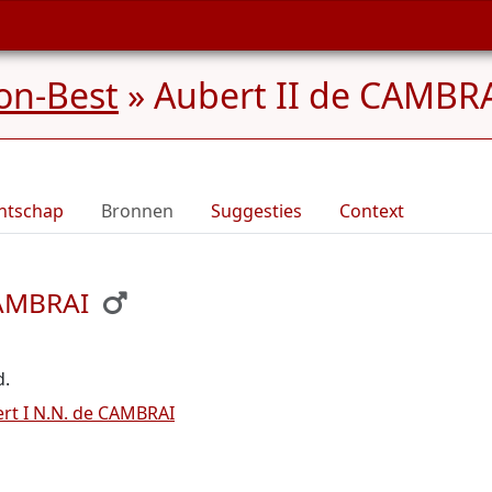
on-Best
»
Aubert II de CAMBRA
ntschap
Bronnen
Suggesties
Context
CAMBRAI
d.
rt I N.N. de CAMBRAI