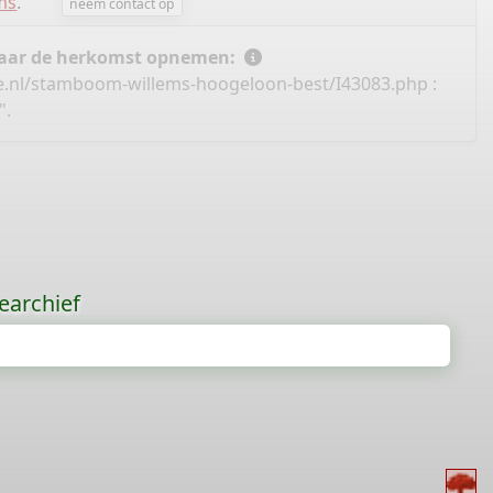
ms
.
neem contact op
 naar de herkomst opnemen:
e.nl/stamboom-willems-hoogeloon-best/I43083.php
:
".
earchief