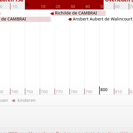
0
20
-10
10
20
30
40
50
60
7
S
Richilde de CAMBRAI
I de CAMBRAI
Ansbert Aubert de Walincourt
CAMBRAI
800
30
740
750
760
770
780
790
810
8
ussen
kinderen